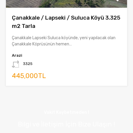
Çanakkale / Lapseki / Suluca Köyü 3.325
m2 Tarla
Çanakkale Lapseki Suluca köyünde, yeni yapılacak olan
Çanakkale Köprüsünün hemen…
Arazi
3325
445,000TL
Vakit Kaybetmeden !
Bilgi ve İletişim İçin Bize Ulaşın !