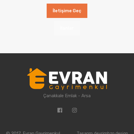
İletişime Geç
İlanlar
Çanakkale Emlak - Arsa
© 2017. Evran Gayrimenkul
Tasarım
devrimbzn design