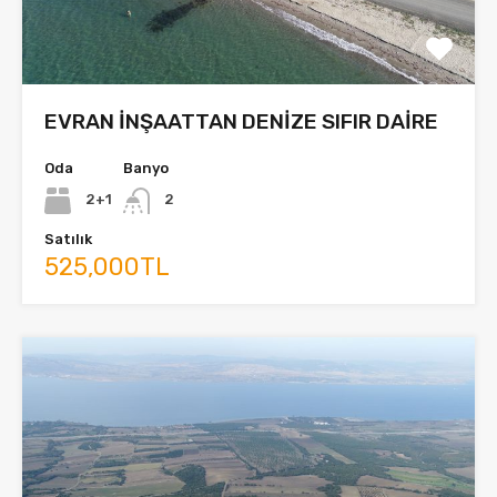
EVRAN İNŞAATTAN DENİZE SIFIR DAİRE
Oda
Banyo
2+1
2
Satılık
525,000TL