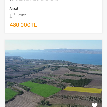
Arazi
3197
480,000TL