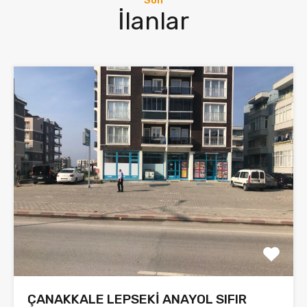
Son
İlanlar
ÇANAKKALE LEPSEKİ ANAYOL SIFIR