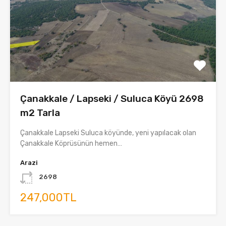
Çanakkale / Lapseki / Suluca Köyü 2698
m2 Tarla
Çanakkale Lapseki Suluca köyünde, yeni yapılacak olan
Çanakkale Köprüsünün hemen…
Arazi
2698
247,000TL