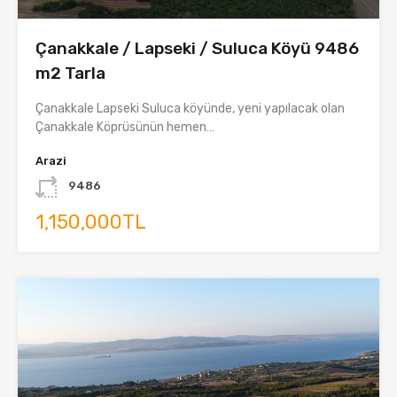
Çanakkale / Lapseki / Suluca Köyü 9486
m2 Tarla
Çanakkale Lapseki Suluca köyünde, yeni yapılacak olan
Çanakkale Köprüsünün hemen…
Arazi
9486
1,150,000TL