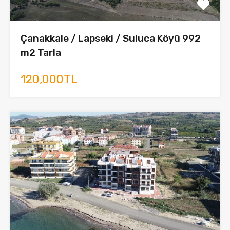
Çanakkale / Lapseki / Suluca Köyü 992
m2 Tarla
120,000TL