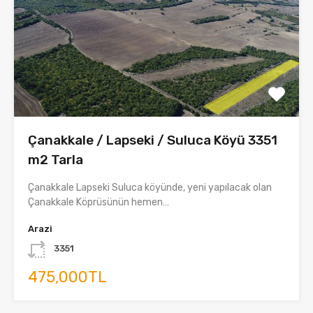
Çanakkale / Lapseki / Suluca Köyü 3351
m2 Tarla
Çanakkale Lapseki Suluca köyünde, yeni yapılacak olan
Çanakkale Köprüsünün hemen…
Arazi
3351
475,000TL