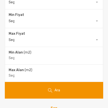
Seç
Min Fiyat
Seç
Max Fiyat
Seç
Min Alan
(m2)
Max Alan
(m2)
Ara