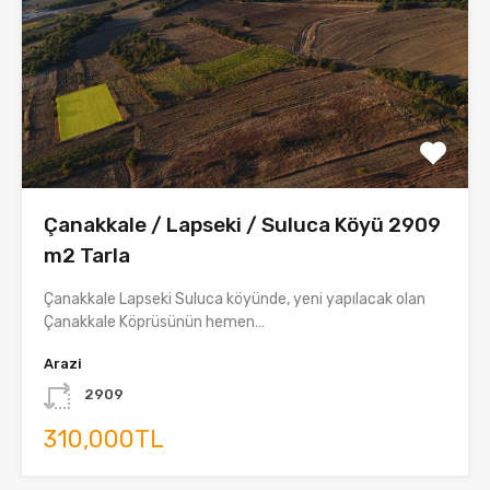
Çanakkale / Lapseki / Suluca Köyü 2909
m2 Tarla
Çanakkale Lapseki Suluca köyünde, yeni yapılacak olan
Çanakkale Köprüsünün hemen…
Arazi
2909
310,000TL