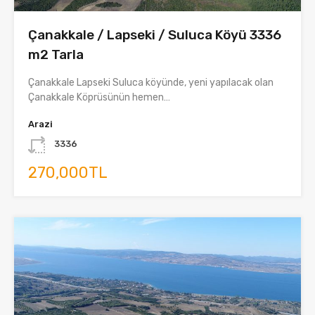
Çanakkale / Lapseki / Suluca Köyü 3336
m2 Tarla
Çanakkale Lapseki Suluca köyünde, yeni yapılacak olan
Çanakkale Köprüsünün hemen…
Arazi
3336
270,000TL