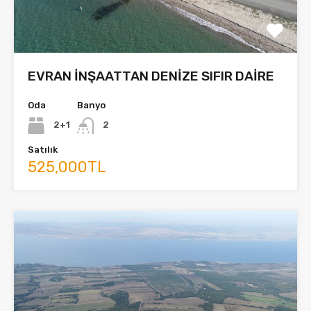
EVRAN İNŞAATTAN DENİZE SIFIR DAİRE
Oda
Banyo
2+1
2
Satılık
525,000TL