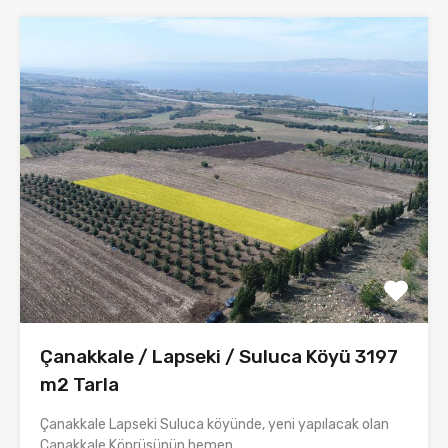
Çanakkale / Lapseki / Suluca Köyü 3197
m2 Tarla
Çanakkale Lapseki Suluca köyünde, yeni yapılacak olan
Çanakkale Köprüsünün hemen…