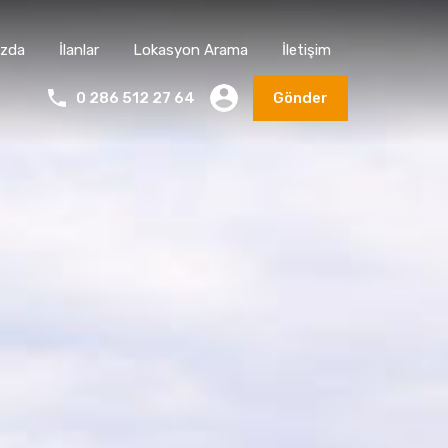
ızda
İlanlar
Lokasyon Arama
İletişim
0 286 512 27 64
Gönder