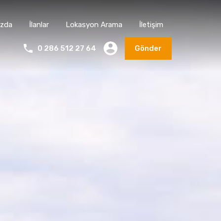
ızda
İlanlar
Lokasyon Arama
İletişim
0 286 512 27 64
Gönder