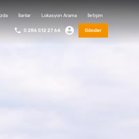
ızda
İlanlar
Lokasyon Arama
İletişim
0 286 512 27 64
Gönder