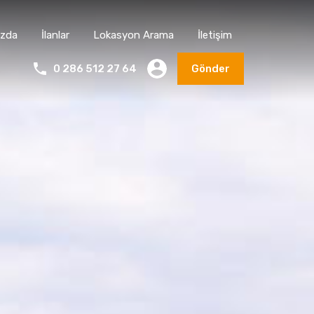
ızda
İlanlar
Lokasyon Arama
İletişim
0 286 512 27 64
Gönder