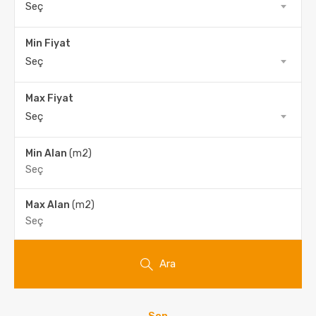
Seç
Min Fiyat
Seç
Max Fiyat
Seç
Min Alan
(m2)
Max Alan
(m2)
Ara