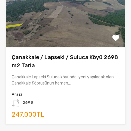
Çanakkale / Lapseki / Suluca Köyü 2698
m2 Tarla
Çanakkale Lapseki Suluca köyünde, yeni yapılacak olan
Çanakkale Köprüsünün hemen…
Arazi
2698
247,000TL