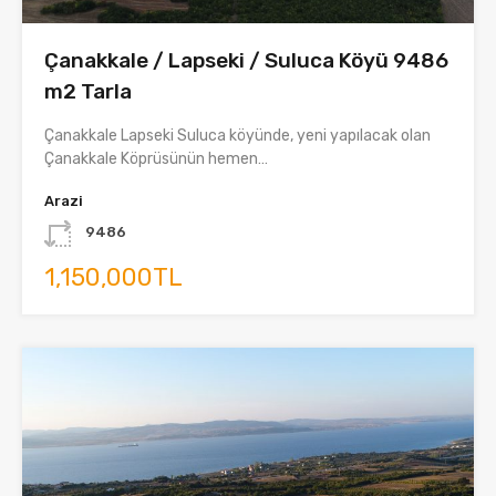
Çanakkale / Lapseki / Suluca Köyü 9486
m2 Tarla
Çanakkale Lapseki Suluca köyünde, yeni yapılacak olan
Çanakkale Köprüsünün hemen…
Arazi
9486
1,150,000TL