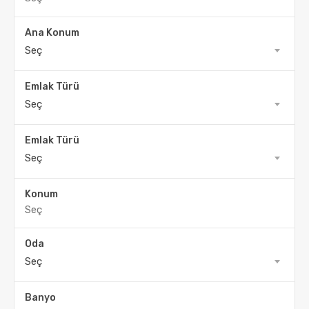
Ana Konum
Seç
Emlak Türü
Seç
Emlak Türü
Seç
Konum
Oda
Seç
Banyo