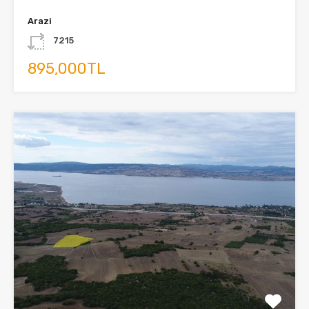
Arazi
7215
895,000TL