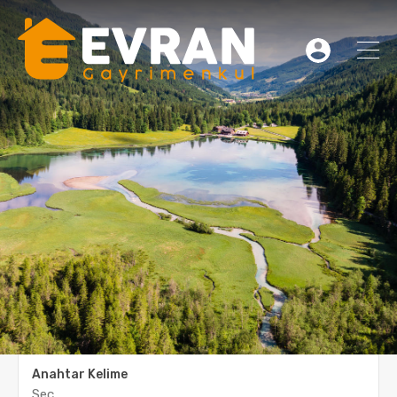
Anahtar Kelime