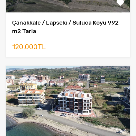
Çanakkale / Lapseki / Suluca Köyü 992
m2 Tarla
120,000TL