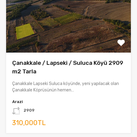
Çanakkale / Lapseki / Suluca Köyü 2909
m2 Tarla
Çanakkale Lapseki Suluca köyünde, yeni yapılacak olan
Çanakkale Köprüsünün hemen…
Arazi
2909
310,000TL