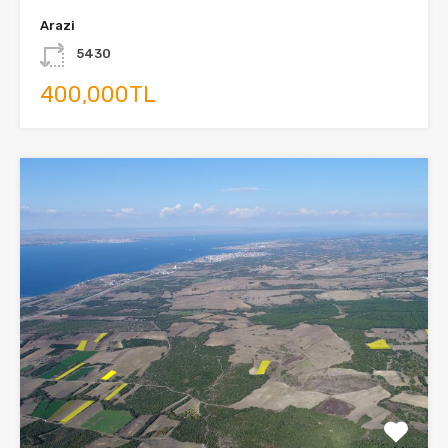
Arazi
5430
400,000TL