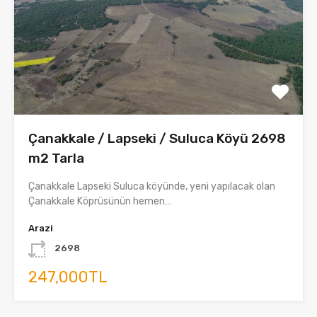
Çanakkale / Lapseki / Suluca Köyü 2698
m2 Tarla
Çanakkale Lapseki Suluca köyünde, yeni yapılacak olan
Çanakkale Köprüsünün hemen…
Arazi
2698
247,000TL