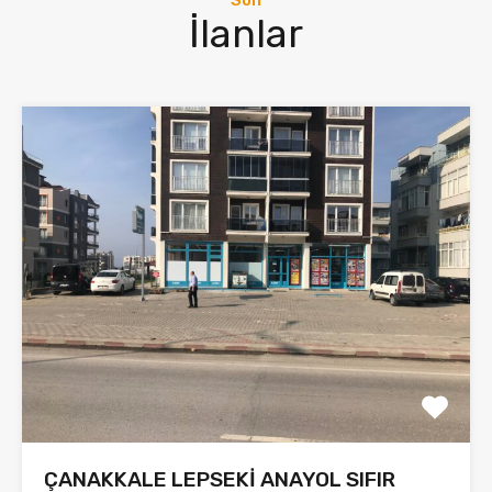
Son
İlanlar
ÇANAKKALE LEPSEKİ ANAYOL SIFIR