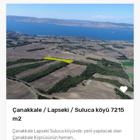
Çanakkale / Lapseki / Suluca köyü 7215
m2
Çanakkale Lapseki Suluca köyünde, yeni yapılacak olan
Çanakkale Köprüsünün hemen…