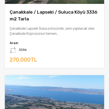
Çanakkale / Lapseki / Suluca Köyü 3336
m2 Tarla
Çanakkale Lapseki Suluca köyünde, yeni yapılacak olan
Çanakkale Köprüsünün hemen…
Arazi
3336
270,000TL