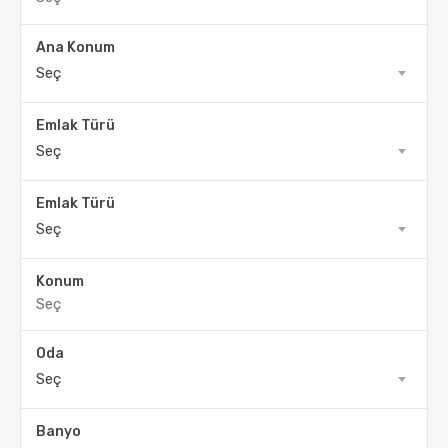
Ana Konum
Seç
Emlak Türü
Seç
Emlak Türü
Seç
Konum
Oda
Seç
Banyo