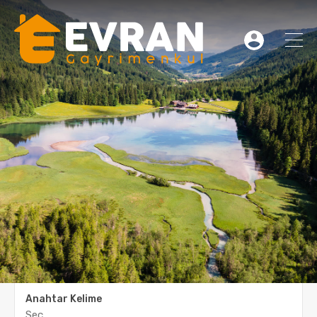
Anahtar Kelime