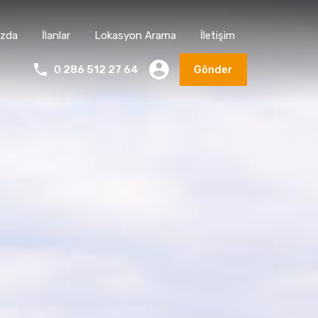
ızda
İlanlar
Lokasyon Arama
İletişim
0 286 512 27 64
Gönder