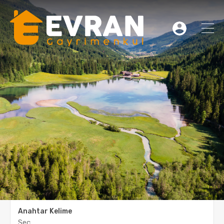
Anahtar Kelime