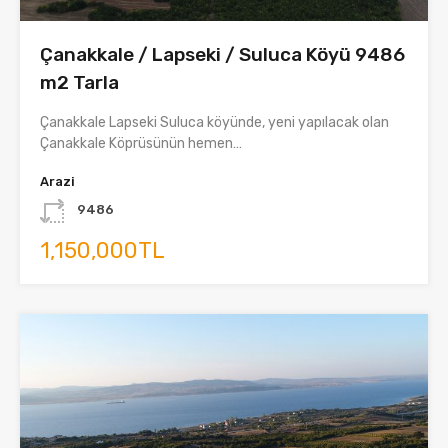
Çanakkale / Lapseki / Suluca Köyü 9486
m2 Tarla
Çanakkale Lapseki Suluca köyünde, yeni yapılacak olan
Çanakkale Köprüsünün hemen…
Arazi
9486
1,150,000TL