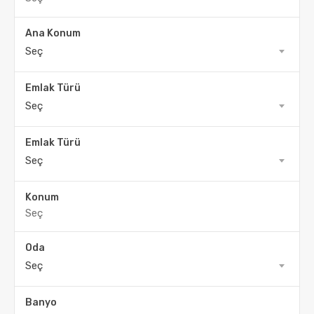
Ana Konum
Seç
Emlak Türü
Seç
Emlak Türü
Seç
Konum
Oda
Seç
Banyo