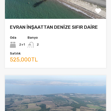
EVRAN İNŞAATTAN DENİZE SIFIR DAİRE
Oda
Banyo
2+1
2
Satılık
525,000TL