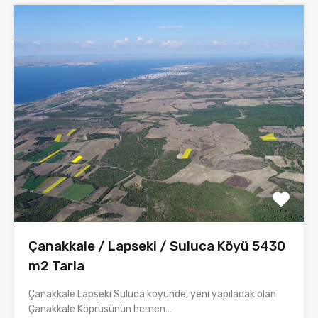
Çanakkale / Lapseki / Suluca Köyü 5430
m2 Tarla
Çanakkale Lapseki Suluca köyünde, yeni yapılacak olan
Çanakkale Köprüsünün hemen…