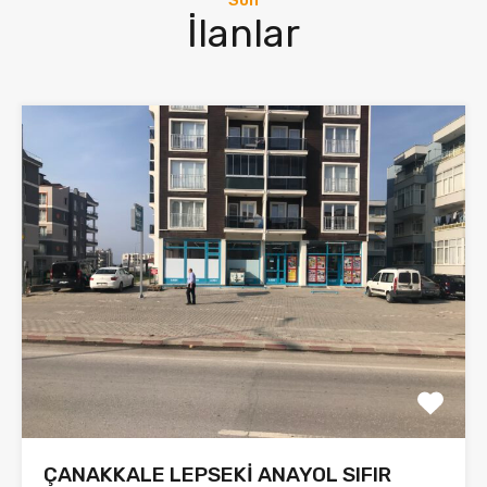
Son
İlanlar
ÇANAKKALE LEPSEKİ ANAYOL SIFIR