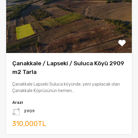
Çanakkale / Lapseki / Suluca Köyü 2909
m2 Tarla
Çanakkale Lapseki Suluca köyünde, yeni yapılacak olan
Çanakkale Köprüsünün hemen…
Arazi
2909
310,000TL