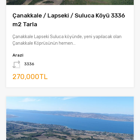
Çanakkale / Lapseki / Suluca Köyü 3336
m2 Tarla
Çanakkale Lapseki Suluca köyünde, yeni yapılacak olan
Çanakkale Köprüsünün hemen…
Arazi
3336
270,000TL