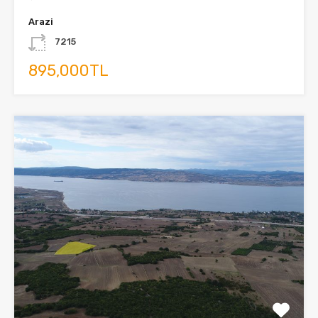
Arazi
7215
895,000TL