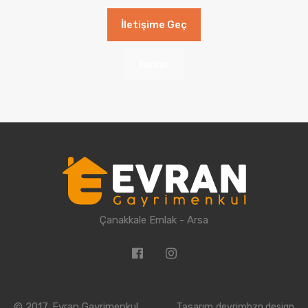
İletişime Geç
İlanlar
Çanakkale Emlak - Arsa
© 2017. Evran Gayrimenkul
Tasarım
devrimbzn design