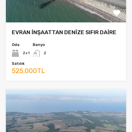
EVRAN İNŞAATTAN DENİZE SIFIR DAİRE
Oda
Banyo
2+1
2
Satılık
525,000TL