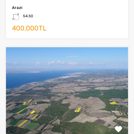
Arazi
5430
400,000TL