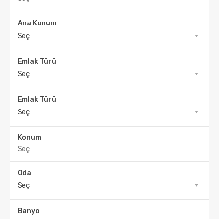
Ana Konum
Seç
Emlak Türü
Seç
Emlak Türü
Seç
Konum
Oda
Seç
Banyo