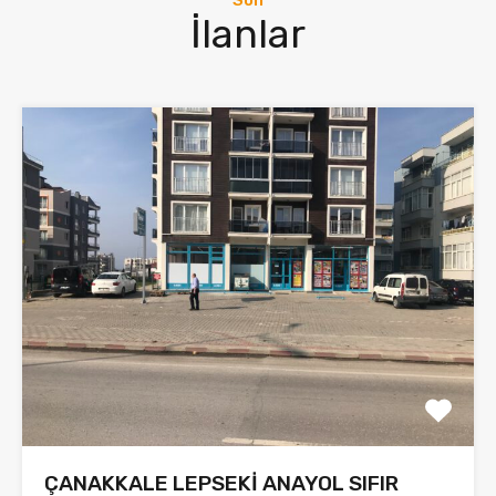
Son
İlanlar
ÇANAKKALE LEPSEKİ ANAYOL SIFIR