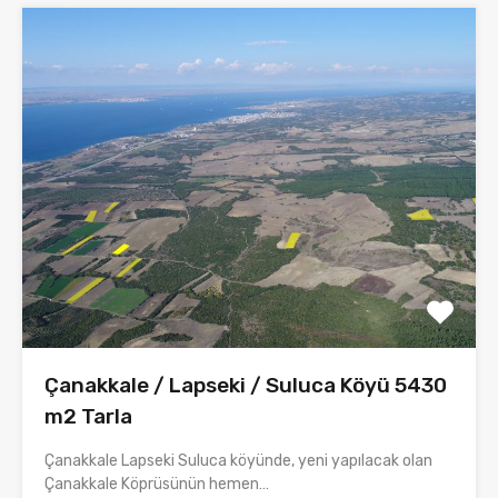
Çanakkale / Lapseki / Suluca Köyü 5430
m2 Tarla
Çanakkale Lapseki Suluca köyünde, yeni yapılacak olan
Çanakkale Köprüsünün hemen…