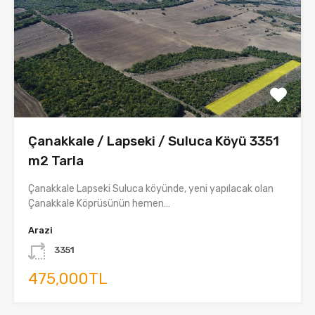
Çanakkale / Lapseki / Suluca Köyü 3351
m2 Tarla
Çanakkale Lapseki Suluca köyünde, yeni yapılacak olan
Çanakkale Köprüsünün hemen…
Arazi
3351
475,000TL