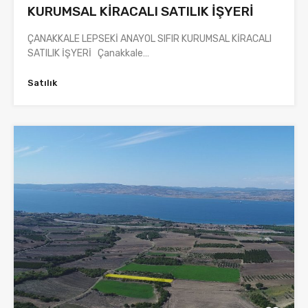
KURUMSAL KİRACALI SATILIK İŞYERİ
ÇANAKKALE LEPSEKİ ANAYOL SIFIR KURUMSAL KİRACALI
SATILIK İŞYERİ Çanakkale…
Satılık