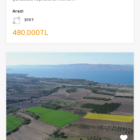
Arazi
3197
480,000TL