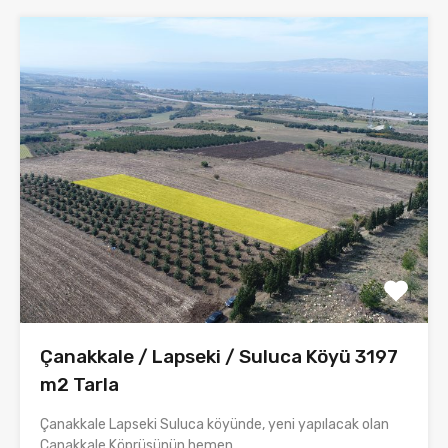
Çanakkale / Lapseki / Suluca Köyü 3197
m2 Tarla
Çanakkale Lapseki Suluca köyünde, yeni yapılacak olan
Çanakkale Köprüsünün hemen…