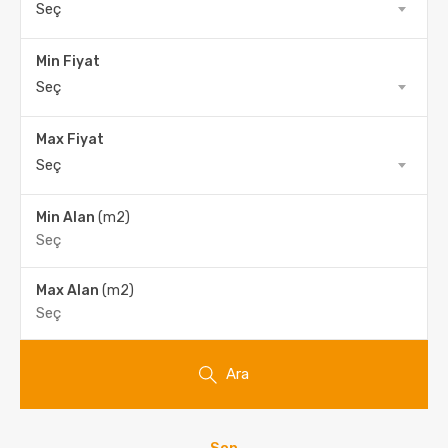
Seç
Min Fiyat
Seç
Max Fiyat
Seç
Min Alan
(m2)
Max Alan
(m2)
Ara