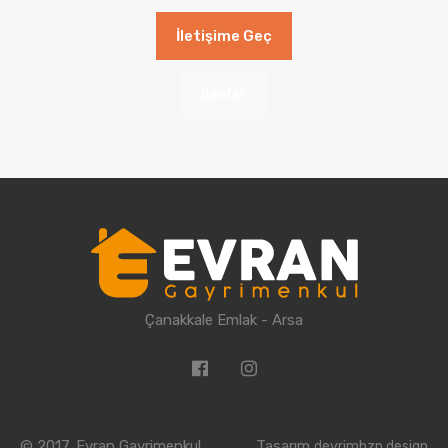
İletişime Geç
İlanlar
Çanakkale Emlak - Arsa
© 2017. Evran Gayrimenkul
Tasarım
devrimbzn design