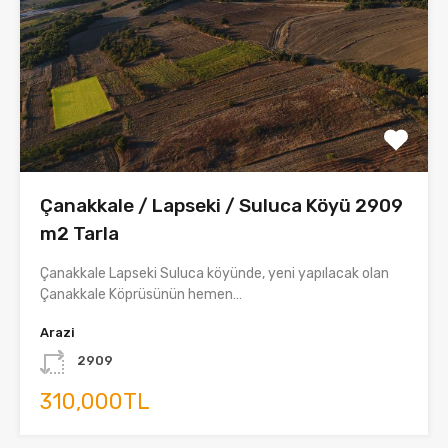
Çanakkale / Lapseki / Suluca Köyü 2909
m2 Tarla
Çanakkale Lapseki Suluca köyünde, yeni yapılacak olan
Çanakkale Köprüsünün hemen…
Arazi
2909
310,000TL