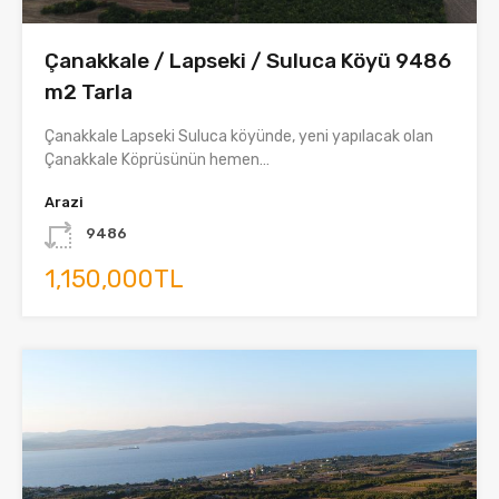
Çanakkale / Lapseki / Suluca Köyü 9486
m2 Tarla
Çanakkale Lapseki Suluca köyünde, yeni yapılacak olan
Çanakkale Köprüsünün hemen…
Arazi
9486
1,150,000TL