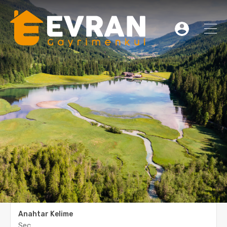
Anahtar Kelime