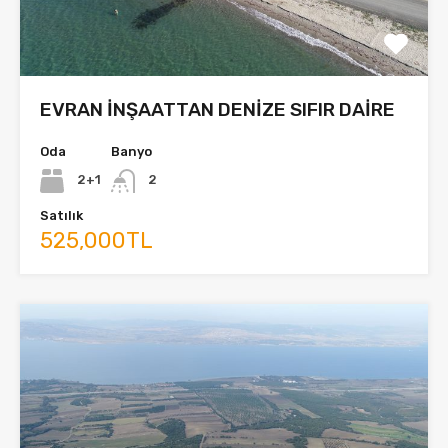
EVRAN İNŞAATTAN DENİZE SIFIR DAİRE
Oda
Banyo
2+1
2
Satılık
525,000TL