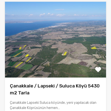
Çanakkale / Lapseki / Suluca Köyü 5430
m2 Tarla
Çanakkale Lapseki Suluca köyünde, yeni yapılacak olan
Çanakkale Köprüsünün hemen…