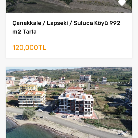
Çanakkale / Lapseki / Suluca Köyü 992
m2 Tarla
120,000TL