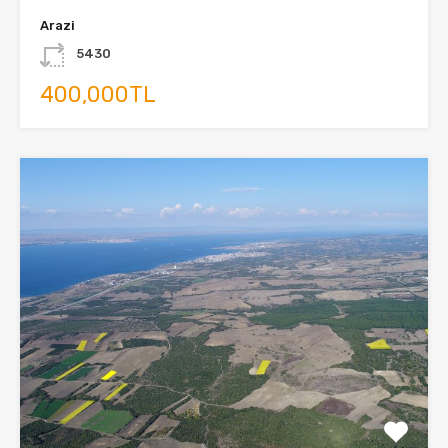
Arazi
5430
400,000TL