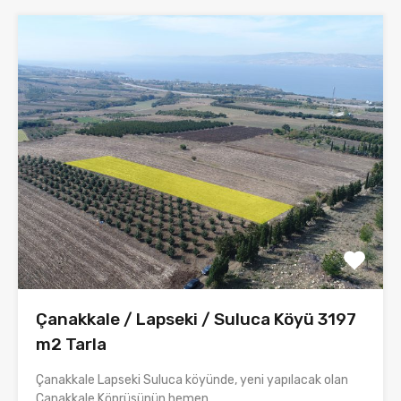
Çanakkale / Lapseki / Suluca Köyü 3197
m2 Tarla
Çanakkale Lapseki Suluca köyünde, yeni yapılacak olan
Çanakkale Köprüsünün hemen…