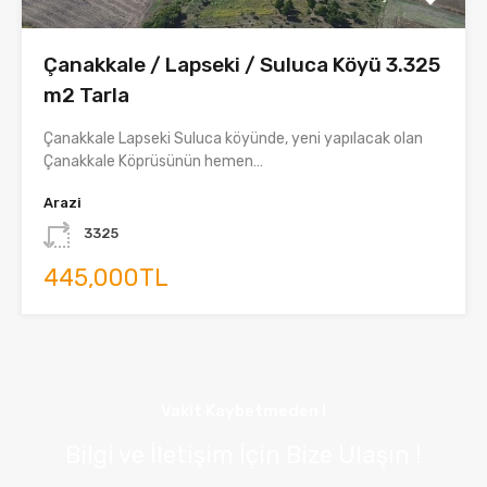
Çanakkale / Lapseki / Suluca Köyü 3.325
m2 Tarla
Çanakkale Lapseki Suluca köyünde, yeni yapılacak olan
Çanakkale Köprüsünün hemen…
Arazi
3325
445,000TL
Vakit Kaybetmeden !
Bilgi ve İletişim İçin Bize Ulaşın !