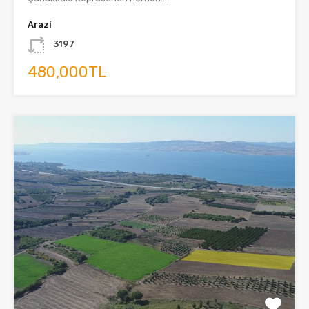
Arazi
3197
480,000TL