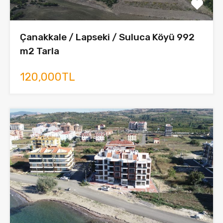
Çanakkale / Lapseki / Suluca Köyü 992
m2 Tarla
120,000TL