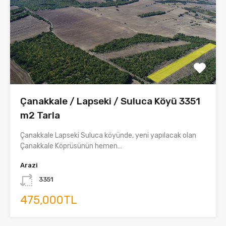
Çanakkale / Lapseki / Suluca Köyü 3351
m2 Tarla
Çanakkale Lapseki Suluca köyünde, yeni yapılacak olan
Çanakkale Köprüsünün hemen…
Arazi
3351
475,000TL