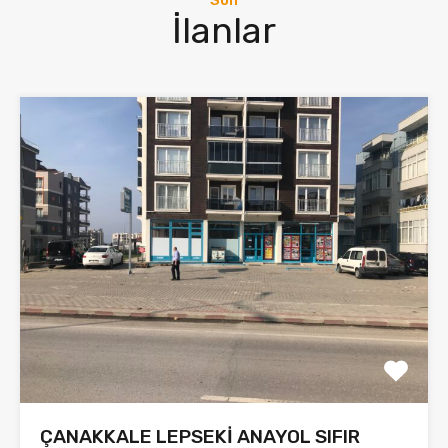
Son
İlanlar
ÇANAKKALE LEPSEKİ ANAYOL SIFIR