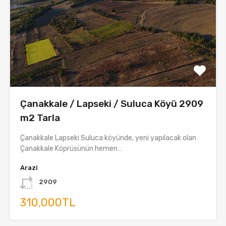
Çanakkale / Lapseki / Suluca Köyü 2909
m2 Tarla
Çanakkale Lapseki Suluca köyünde, yeni yapılacak olan
Çanakkale Köprüsünün hemen…
Arazi
2909
310,000TL