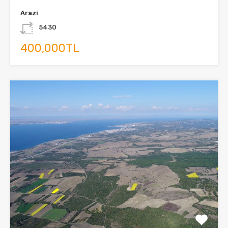
Arazi
5430
400,000TL