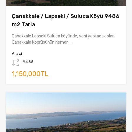
Çanakkale / Lapseki / Suluca Köyü 9486
m2 Tarla
Çanakkale Lapseki Suluca köyünde, yeni yapılacak olan
Çanakkale Köprüsünün hemen…
Arazi
9486
1,150,000TL