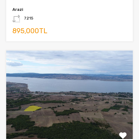
Arazi
7215
895,000TL