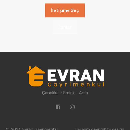
İletişime Geç
İlanlar
Çanakkale Emlak - Arsa
© 2017. Evran Gayrimenkul
Tasarım
devrimbzn design