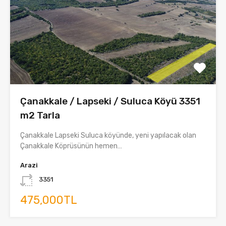
Çanakkale / Lapseki / Suluca Köyü 3351
m2 Tarla
Çanakkale Lapseki Suluca köyünde, yeni yapılacak olan
Çanakkale Köprüsünün hemen…
Arazi
3351
475,000TL