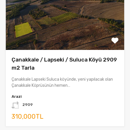
Çanakkale / Lapseki / Suluca Köyü 2909
m2 Tarla
Çanakkale Lapseki Suluca köyünde, yeni yapılacak olan
Çanakkale Köprüsünün hemen…
Arazi
2909
310,000TL