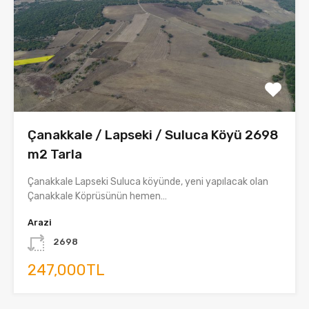
Çanakkale / Lapseki / Suluca Köyü 2698
m2 Tarla
Çanakkale Lapseki Suluca köyünde, yeni yapılacak olan
Çanakkale Köprüsünün hemen…
Arazi
2698
247,000TL