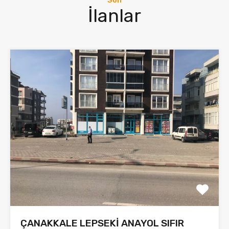
Son
İlanlar
ÇANAKKALE LEPSEKİ ANAYOL SIFIR