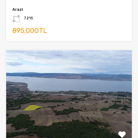
Arazi
7215
895,000TL