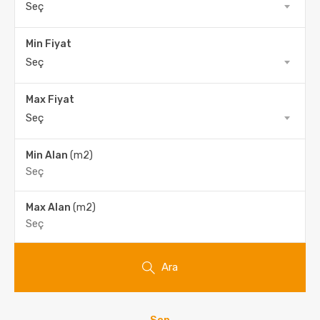
Seç
Min Fiyat
Seç
Max Fiyat
Seç
Min Alan
(m2)
Max Alan
(m2)
Ara