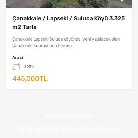
Çanakkale / Lapseki / Suluca Köyü 3.325
m2 Tarla
Çanakkale Lapseki Suluca köyünde, yeni yapılacak olan
Çanakkale Köprüsünün hemen…
Arazi
3325
445,000TL
Vakit Kaybetmeden !
Bilgi ve İletişim İçin Bize Ulaşın !