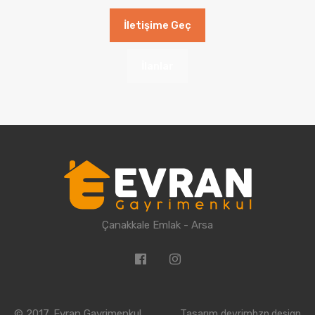
İletişime Geç
İlanlar
Çanakkale Emlak - Arsa
© 2017. Evran Gayrimenkul
Tasarım
devrimbzn design