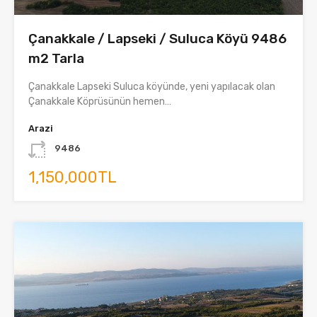
Çanakkale / Lapseki / Suluca Köyü 9486
m2 Tarla
Çanakkale Lapseki Suluca köyünde, yeni yapılacak olan
Çanakkale Köprüsünün hemen…
Arazi
9486
1,150,000TL