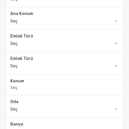
Ana Konum
Seç
Emlak Türü
Seç
Emlak Türü
Seç
Konum
Oda
Seç
Banyo