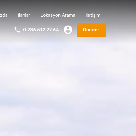
ızda
İlanlar
Lokasyon Arama
İletişim
0 286 512 27 64
Gönder