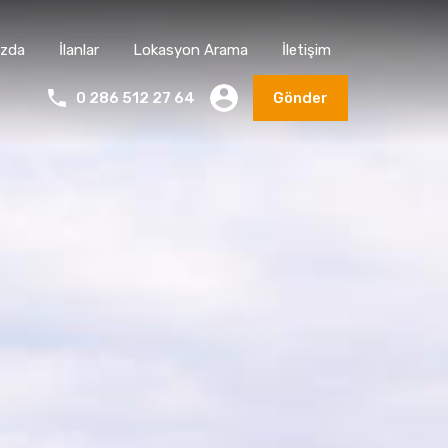
ızda
İlanlar
Lokasyon Arama
İletişim
0 286 512 27 64
Gönder