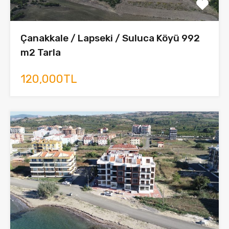
Çanakkale / Lapseki / Suluca Köyü 992
m2 Tarla
120,000TL