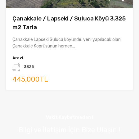
Çanakkale / Lapseki / Suluca Köyü 3.325
m2 Tarla
Çanakkale Lapseki Suluca köyünde, yeni yapılacak olan
Çanakkale Köprüsünün hemen…
Arazi
3325
445,000TL
Vakit Kaybetmeden !
Bilgi ve İletişim İçin Bize Ulaşın !