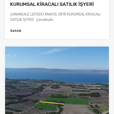
KURUMSAL KİRACALI SATILIK İŞYERİ
ÇANAKKALE LEPSEKİ ANAYOL SIFIR KURUMSAL KİRACALI
SATILIK İŞYERİ Çanakkale…
Satılık