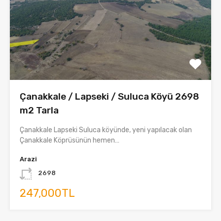
Çanakkale / Lapseki / Suluca Köyü 2698
m2 Tarla
Çanakkale Lapseki Suluca köyünde, yeni yapılacak olan
Çanakkale Köprüsünün hemen…
Arazi
2698
247,000TL