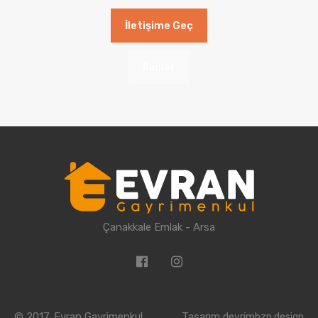
İletişime Geç
İlanlar
Çanakkale Emlak - Arsa
© 2017. Evran Gayrimenkul
Tasarım
devrimbzn design