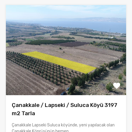
Çanakkale / Lapseki / Suluca Köyü 3197
m2 Tarla
Çanakkale Lapseki Suluca köyünde, yeni yapılacak olan
Çanakkale Köprüsünün hemen…