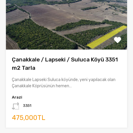
Çanakkale / Lapseki / Suluca Köyü 3351
m2 Tarla
Çanakkale Lapseki Suluca köyünde, yeni yapılacak olan
Çanakkale Köprüsünün hemen…
Arazi
3351
475,000TL