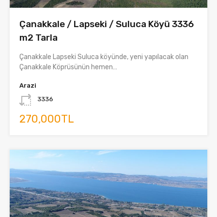
Çanakkale / Lapseki / Suluca Köyü 3336
m2 Tarla
Çanakkale Lapseki Suluca köyünde, yeni yapılacak olan
Çanakkale Köprüsünün hemen…
Arazi
3336
270,000TL