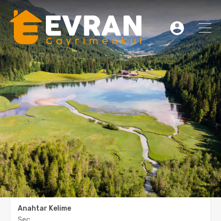
Anahtar Kelime