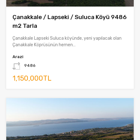
Çanakkale / Lapseki / Suluca Köyü 9486
m2 Tarla
Çanakkale Lapseki Suluca köyünde, yeni yapılacak olan
Çanakkale Köprüsünün hemen…
Arazi
9486
1,150,000TL