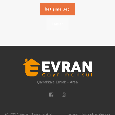
İletişime Geç
İlanlar
Çanakkale Emlak - Arsa
© 2017. Evran Gayrimenkul
Tasarım
devrimbzn design