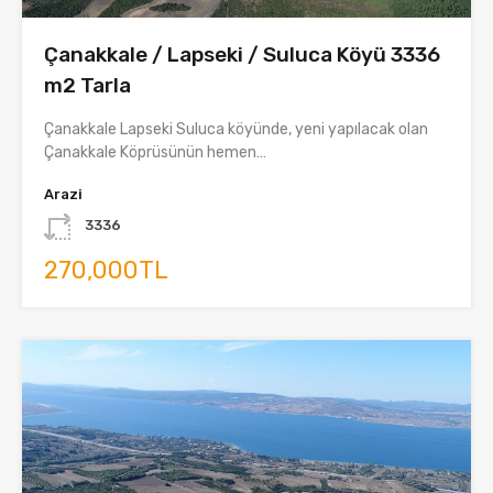
Çanakkale / Lapseki / Suluca Köyü 3336
m2 Tarla
Çanakkale Lapseki Suluca köyünde, yeni yapılacak olan
Çanakkale Köprüsünün hemen…
Arazi
3336
270,000TL