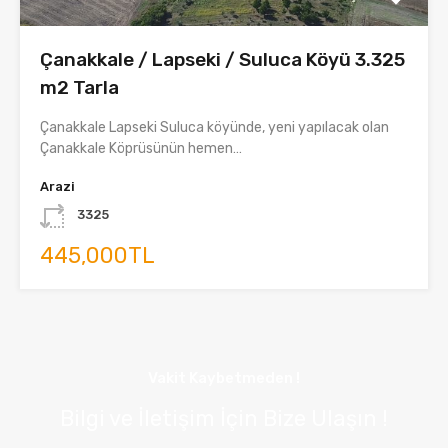
Çanakkale / Lapseki / Suluca Köyü 3.325
m2 Tarla
Çanakkale Lapseki Suluca köyünde, yeni yapılacak olan
Çanakkale Köprüsünün hemen…
Arazi
3325
445,000TL
Vakit Kaybetmeden !
Bilgi ve İletişim İçin Bize Ulaşın !