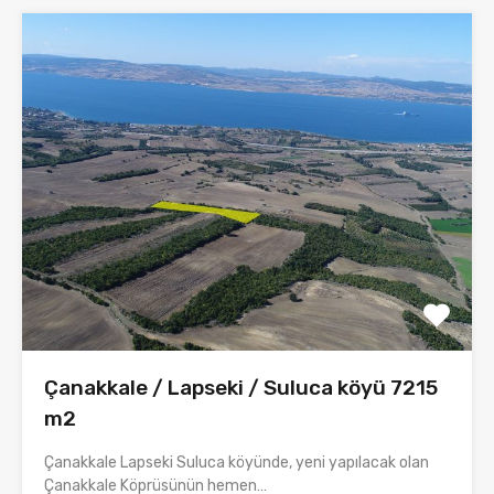
Çanakkale / Lapseki / Suluca köyü 7215
m2
Çanakkale Lapseki Suluca köyünde, yeni yapılacak olan
Çanakkale Köprüsünün hemen…