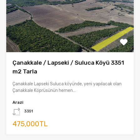
Çanakkale / Lapseki / Suluca Köyü 3351
m2 Tarla
Çanakkale Lapseki Suluca köyünde, yeni yapılacak olan
Çanakkale Köprüsünün hemen…
Arazi
3351
475,000TL