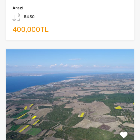
Arazi
5430
400,000TL