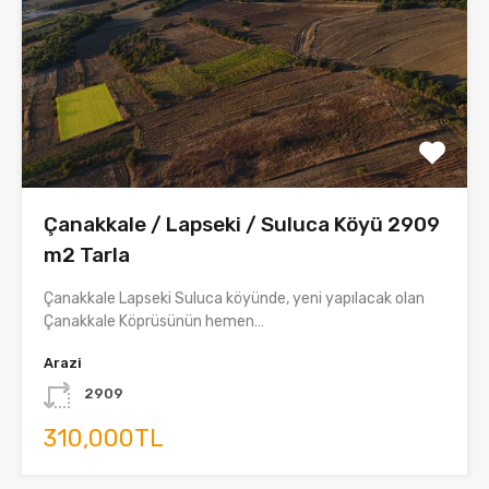
Çanakkale / Lapseki / Suluca Köyü 2909
m2 Tarla
Çanakkale Lapseki Suluca köyünde, yeni yapılacak olan
Çanakkale Köprüsünün hemen…
Arazi
2909
310,000TL