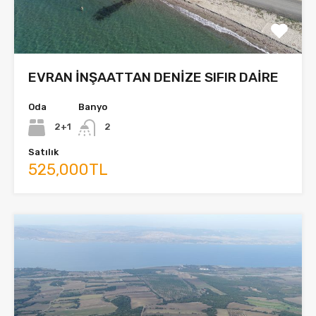
EVRAN İNŞAATTAN DENİZE SIFIR DAİRE
Oda
Banyo
2+1
2
Satılık
525,000TL