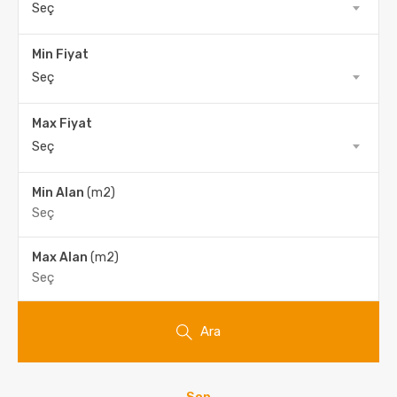
Seç
Min Fiyat
Seç
Max Fiyat
Seç
Min Alan
(m2)
Max Alan
(m2)
Ara