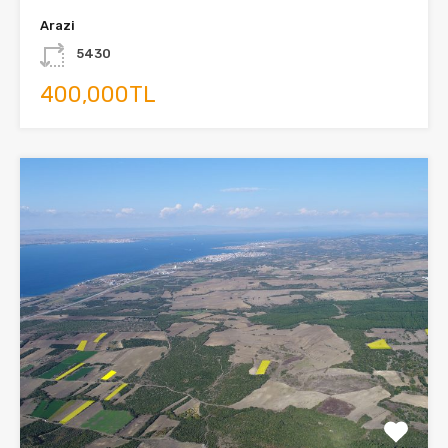
Arazi
5430
400,000TL