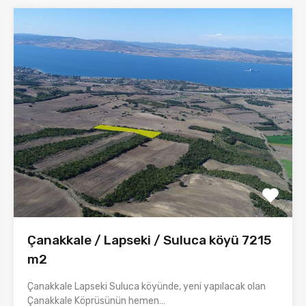
Çanakkale / Lapseki / Suluca köyü 7215
m2
Çanakkale Lapseki Suluca köyünde, yeni yapılacak olan
Çanakkale Köprüsünün hemen…