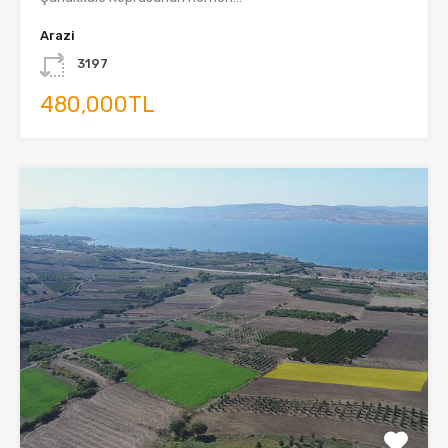
Arazi
3197
480,000TL