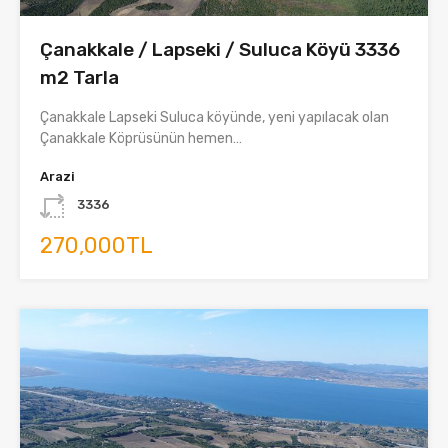
Çanakkale / Lapseki / Suluca Köyü 3336
m2 Tarla
Çanakkale Lapseki Suluca köyünde, yeni yapılacak olan
Çanakkale Köprüsünün hemen…
Arazi
3336
270,000TL