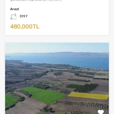
Arazi
3197
480,000TL