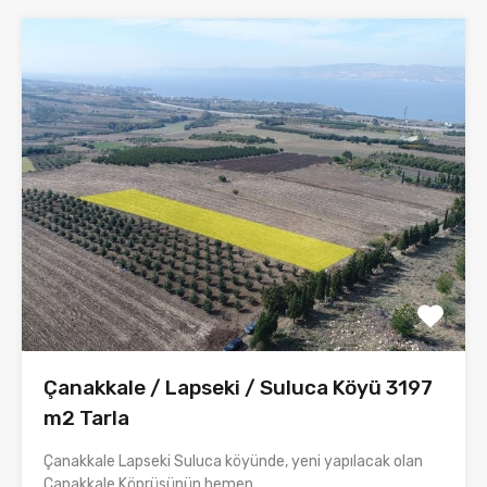
Çanakkale / Lapseki / Suluca Köyü 3197
m2 Tarla
Çanakkale Lapseki Suluca köyünde, yeni yapılacak olan
Çanakkale Köprüsünün hemen…