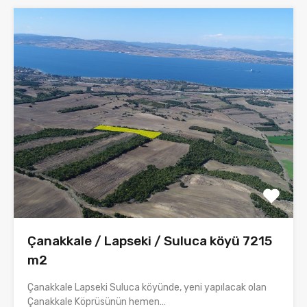
Çanakkale / Lapseki / Suluca köyü 7215
m2
Çanakkale Lapseki Suluca köyünde, yeni yapılacak olan
Çanakkale Köprüsünün hemen…