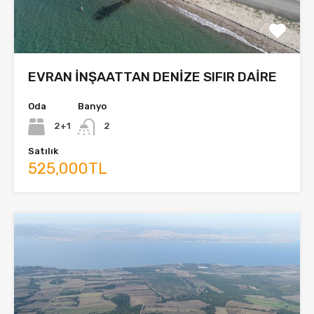
EVRAN İNŞAATTAN DENİZE SIFIR DAİRE
Oda
Banyo
2+1
2
Satılık
525,000TL