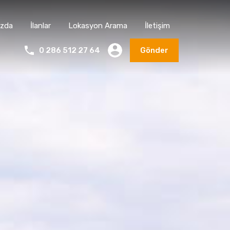
ızda
İlanlar
Lokasyon Arama
İletişim
0 286 512 27 64
Gönder