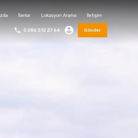
ızda
İlanlar
Lokasyon Arama
İletişim
0 286 512 27 64
Gönder