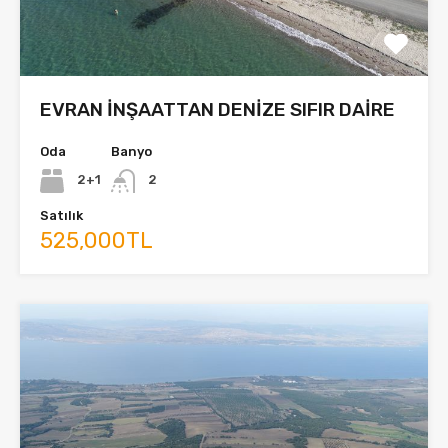
EVRAN İNŞAATTAN DENİZE SIFIR DAİRE
Oda
Banyo
2+1
2
Satılık
525,000TL