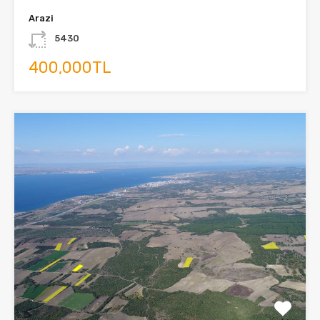
Arazi
5430
400,000TL