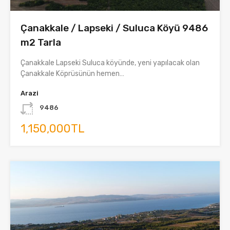
Çanakkale / Lapseki / Suluca Köyü 9486
m2 Tarla
Çanakkale Lapseki Suluca köyünde, yeni yapılacak olan
Çanakkale Köprüsünün hemen…
Arazi
9486
1,150,000TL