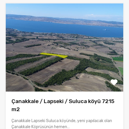
Çanakkale / Lapseki / Suluca köyü 7215
m2
Çanakkale Lapseki Suluca köyünde, yeni yapılacak olan
Çanakkale Köprüsünün hemen…