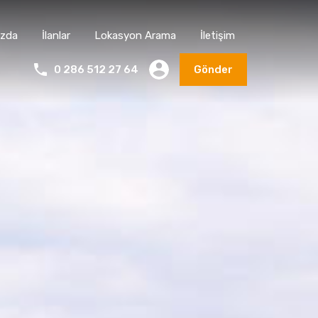
ızda
İlanlar
Lokasyon Arama
İletişim
0 286 512 27 64
Gönder