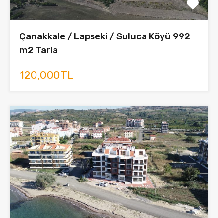
Çanakkale / Lapseki / Suluca Köyü 992
m2 Tarla
120,000TL