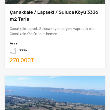
Çanakkale / Lapseki / Suluca Köyü 3336
m2 Tarla
Çanakkale Lapseki Suluca köyünde, yeni yapılacak olan
Çanakkale Köprüsünün hemen…
Arazi
3336
270,000TL