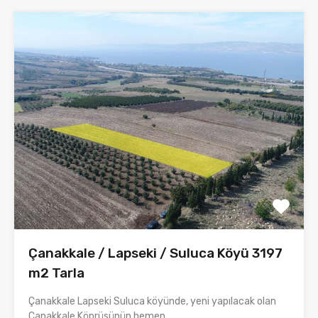
Çanakkale / Lapseki / Suluca Köyü 3197
m2 Tarla
Çanakkale Lapseki Suluca köyünde, yeni yapılacak olan
Çanakkale Köprüsünün hemen…