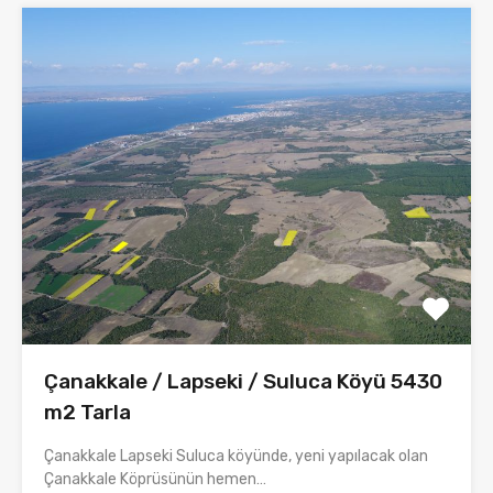
Çanakkale / Lapseki / Suluca Köyü 5430
m2 Tarla
Çanakkale Lapseki Suluca köyünde, yeni yapılacak olan
Çanakkale Köprüsünün hemen…