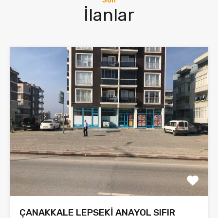
Son
İlanlar
ÇANAKKALE LEPSEKİ ANAYOL SIFIR