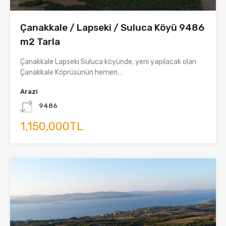
Çanakkale / Lapseki / Suluca Köyü 9486
m2 Tarla
Çanakkale Lapseki Suluca köyünde, yeni yapılacak olan
Çanakkale Köprüsünün hemen…
Arazi
9486
1,150,000TL