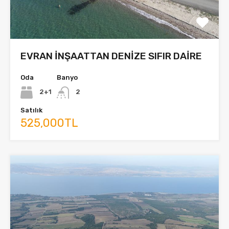
EVRAN İNŞAATTAN DENİZE SIFIR DAİRE
Oda
Banyo
2+1
2
Satılık
525,000TL