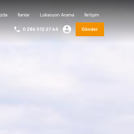
ızda
İlanlar
Lokasyon Arama
İletişim
0 286 512 27 64
Gönder