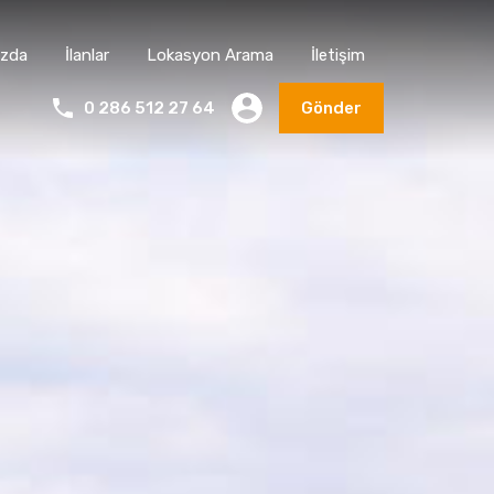
ızda
İlanlar
Lokasyon Arama
İletişim
0 286 512 27 64
Gönder