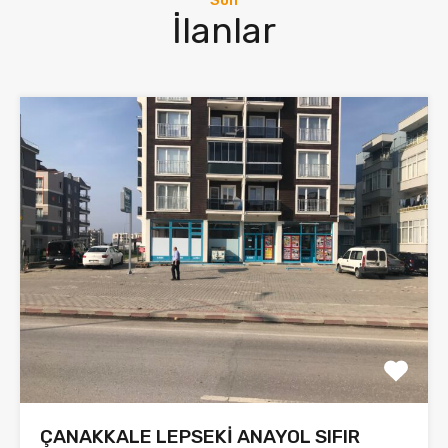
Son
İlanlar
ÇANAKKALE LEPSEKİ ANAYOL SIFIR