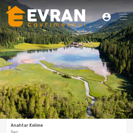
Anahtar Kelime