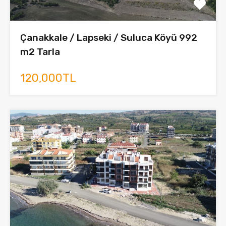
Çanakkale / Lapseki / Suluca Köyü 992
m2 Tarla
120,000TL