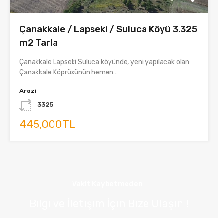
Çanakkale / Lapseki / Suluca Köyü 3.325
m2 Tarla
Çanakkale Lapseki Suluca köyünde, yeni yapılacak olan
Çanakkale Köprüsünün hemen…
Arazi
3325
445,000TL
Vakit Kaybetmeden !
Bilgi ve İletişim İçin Bize Ulaşın !