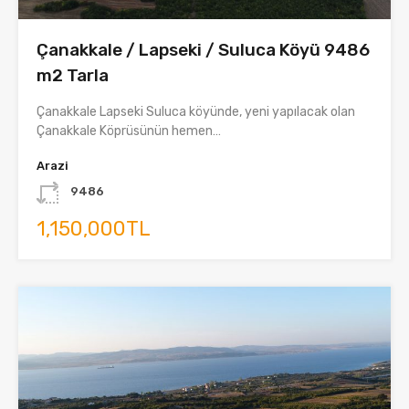
Çanakkale / Lapseki / Suluca Köyü 9486
m2 Tarla
Çanakkale Lapseki Suluca köyünde, yeni yapılacak olan
Çanakkale Köprüsünün hemen…
Arazi
9486
1,150,000TL