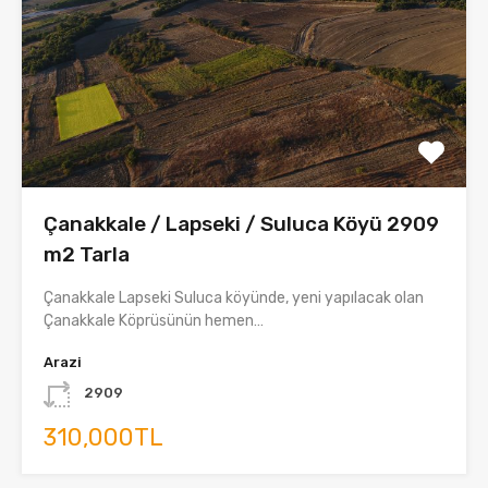
Çanakkale / Lapseki / Suluca Köyü 2909
m2 Tarla
Çanakkale Lapseki Suluca köyünde, yeni yapılacak olan
Çanakkale Köprüsünün hemen…
Arazi
2909
310,000TL