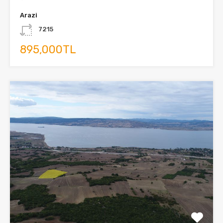
Arazi
7215
895,000TL