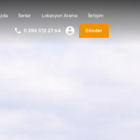
ızda
İlanlar
Lokasyon Arama
İletişim
0 286 512 27 64
Gönder