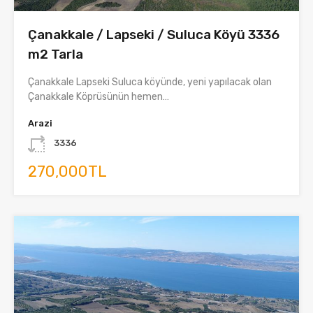
Çanakkale / Lapseki / Suluca Köyü 3336
m2 Tarla
Çanakkale Lapseki Suluca köyünde, yeni yapılacak olan
Çanakkale Köprüsünün hemen…
Arazi
3336
270,000TL