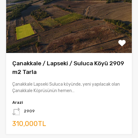
Çanakkale / Lapseki / Suluca Köyü 2909
m2 Tarla
Çanakkale Lapseki Suluca köyünde, yeni yapılacak olan
Çanakkale Köprüsünün hemen…
Arazi
2909
310,000TL