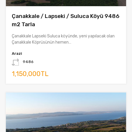
Çanakkale / Lapseki / Suluca Köyü 9486
m2 Tarla
Çanakkale Lapseki Suluca köyünde, yeni yapılacak olan
Çanakkale Köprüsünün hemen…
Arazi
9486
1,150,000TL