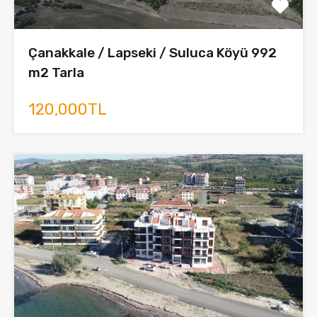
Çanakkale / Lapseki / Suluca Köyü 992
m2 Tarla
120,000TL