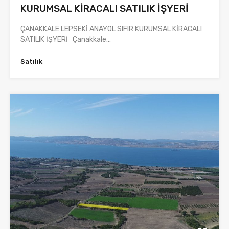
KURUMSAL KİRACALI SATILIK İŞYERİ
ÇANAKKALE LEPSEKİ ANAYOL SIFIR KURUMSAL KİRACALI
SATILIK İŞYERİ Çanakkale…
Satılık