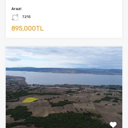
Arazi
7215
895,000TL