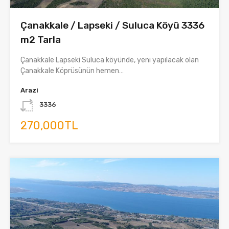
Çanakkale / Lapseki / Suluca Köyü 3336
m2 Tarla
Çanakkale Lapseki Suluca köyünde, yeni yapılacak olan
Çanakkale Köprüsünün hemen…
Arazi
3336
270,000TL