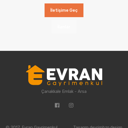
İletişime Geç
İlanlar
Çanakkale Emlak - Arsa
© 2017. Evran Gayrimenkul
Tasarım
devrimbzn design