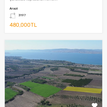
Arazi
3197
480,000TL