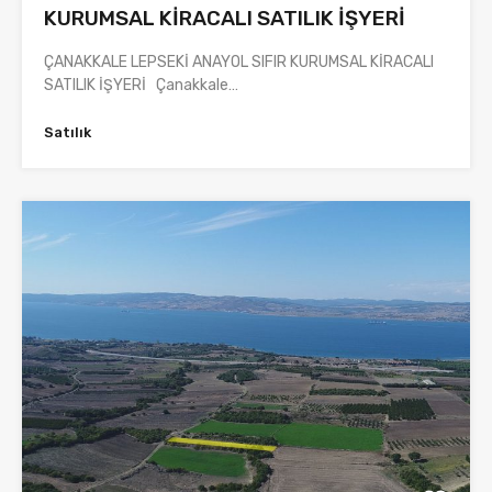
KURUMSAL KİRACALI SATILIK İŞYERİ
ÇANAKKALE LEPSEKİ ANAYOL SIFIR KURUMSAL KİRACALI
SATILIK İŞYERİ Çanakkale…
Satılık