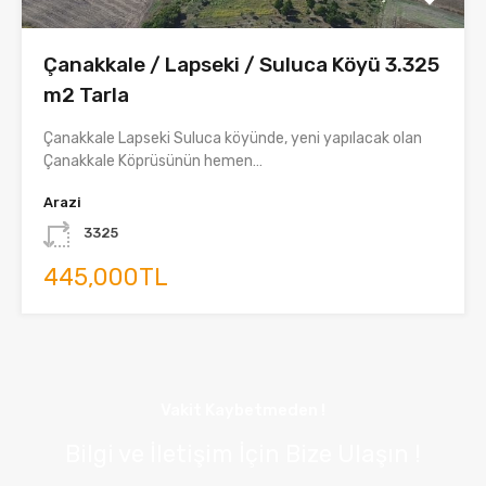
Çanakkale / Lapseki / Suluca Köyü 3.325
m2 Tarla
Çanakkale Lapseki Suluca köyünde, yeni yapılacak olan
Çanakkale Köprüsünün hemen…
Arazi
3325
445,000TL
Vakit Kaybetmeden !
Bilgi ve İletişim İçin Bize Ulaşın !