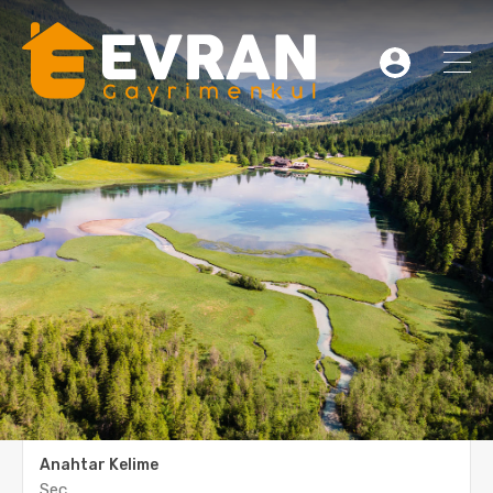
Anahtar Kelime