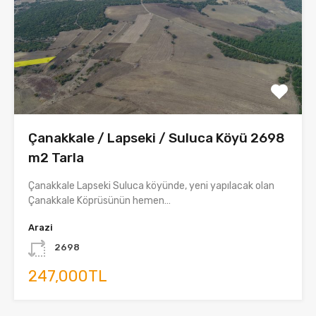
Çanakkale / Lapseki / Suluca Köyü 2698
m2 Tarla
Çanakkale Lapseki Suluca köyünde, yeni yapılacak olan
Çanakkale Köprüsünün hemen…
Arazi
2698
247,000TL