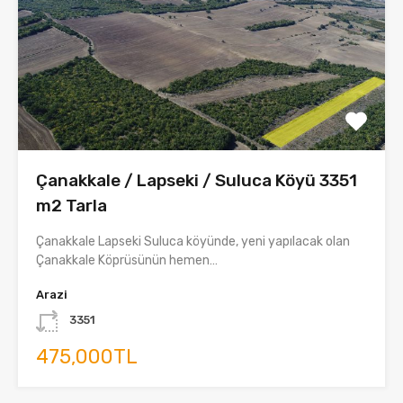
Çanakkale / Lapseki / Suluca Köyü 3351
m2 Tarla
Çanakkale Lapseki Suluca köyünde, yeni yapılacak olan
Çanakkale Köprüsünün hemen…
Arazi
3351
475,000TL