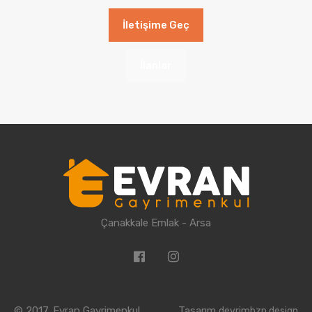
İletişime Geç
İlanlar
Çanakkale Emlak - Arsa
© 2017. Evran Gayrimenkul
Tasarım
devrimbzn design