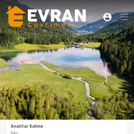
Anahtar Kelime