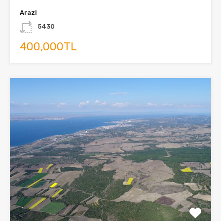
Arazi
5430
400,000TL