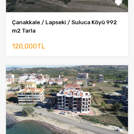
Çanakkale / Lapseki / Suluca Köyü 992
m2 Tarla
120,000TL