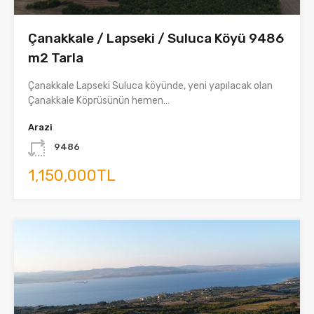
Çanakkale / Lapseki / Suluca Köyü 9486
m2 Tarla
Çanakkale Lapseki Suluca köyünde, yeni yapılacak olan
Çanakkale Köprüsünün hemen…
Arazi
9486
1,150,000TL