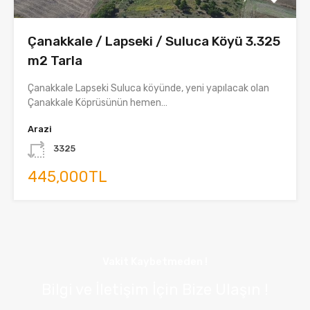
Çanakkale / Lapseki / Suluca Köyü 3.325
m2 Tarla
Çanakkale Lapseki Suluca köyünde, yeni yapılacak olan
Çanakkale Köprüsünün hemen…
Arazi
3325
445,000TL
Vakit Kaybetmeden !
Bilgi ve İletişim İçin Bize Ulaşın !