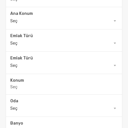
Ana Konum
Seç
Emlak Türü
Seç
Emlak Türü
Seç
Konum
Oda
Seç
Banyo