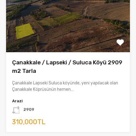
Çanakkale / Lapseki / Suluca Köyü 2909
m2 Tarla
Çanakkale Lapseki Suluca köyünde, yeni yapılacak olan
Çanakkale Köprüsünün hemen…
Arazi
2909
310,000TL