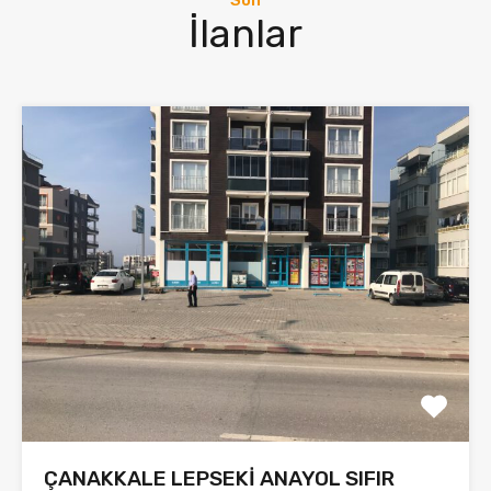
Son
İlanlar
ÇANAKKALE LEPSEKİ ANAYOL SIFIR