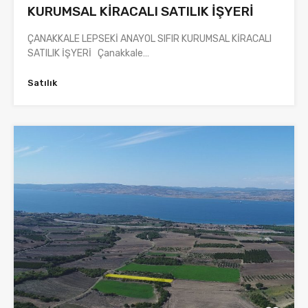
KURUMSAL KİRACALI SATILIK İŞYERİ
ÇANAKKALE LEPSEKİ ANAYOL SIFIR KURUMSAL KİRACALI
SATILIK İŞYERİ Çanakkale…
Satılık