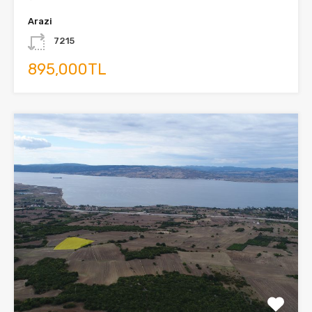
Arazi
7215
895,000TL