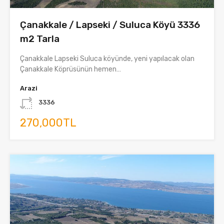
Çanakkale / Lapseki / Suluca Köyü 3336
m2 Tarla
Çanakkale Lapseki Suluca köyünde, yeni yapılacak olan
Çanakkale Köprüsünün hemen…
Arazi
3336
270,000TL