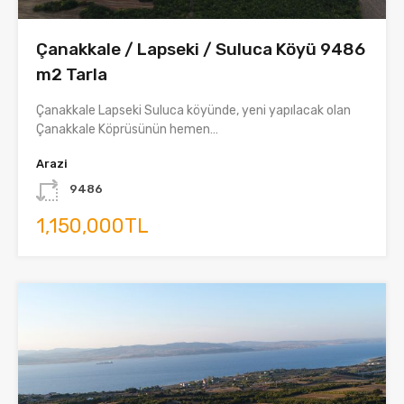
Çanakkale / Lapseki / Suluca Köyü 9486
m2 Tarla
Çanakkale Lapseki Suluca köyünde, yeni yapılacak olan
Çanakkale Köprüsünün hemen…
Arazi
9486
1,150,000TL