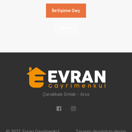
İletişime Geç
İlanlar
Çanakkale Emlak - Arsa
© 2017. Evran Gayrimenkul
Tasarım
devrimbzn design