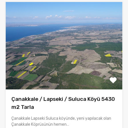
Çanakkale / Lapseki / Suluca Köyü 5430
m2 Tarla
Çanakkale Lapseki Suluca köyünde, yeni yapılacak olan
Çanakkale Köprüsünün hemen…