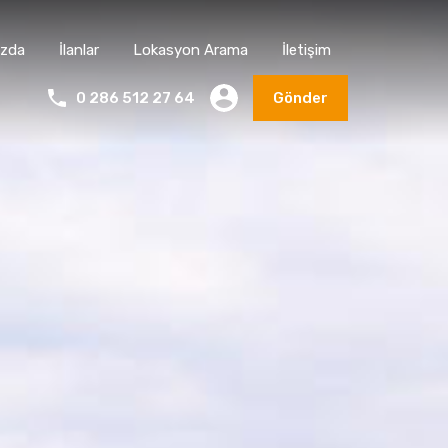
ızda
İlanlar
Lokasyon Arama
İletişim
0 286 512 27 64
Gönder