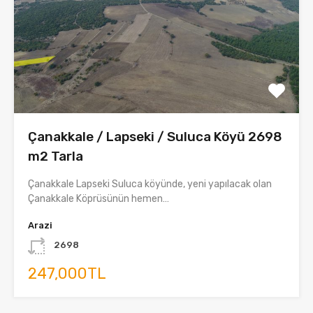
Çanakkale / Lapseki / Suluca Köyü 2698
m2 Tarla
Çanakkale Lapseki Suluca köyünde, yeni yapılacak olan
Çanakkale Köprüsünün hemen…
Arazi
2698
247,000TL