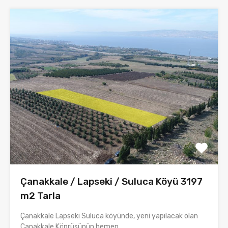
Çanakkale / Lapseki / Suluca Köyü 3197
m2 Tarla
Çanakkale Lapseki Suluca köyünde, yeni yapılacak olan
Çanakkale Köprüsünün hemen…