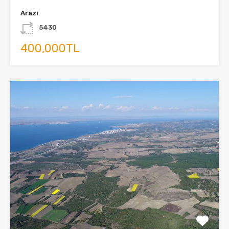
Arazi
5430
400,000TL