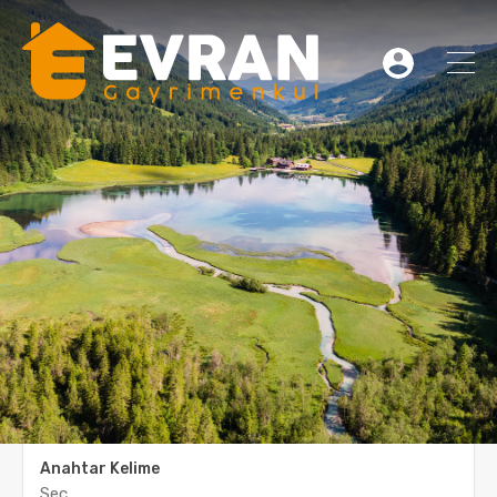
Anahtar Kelime