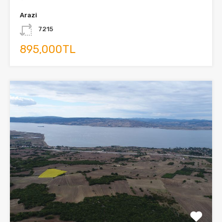
Arazi
7215
895,000TL