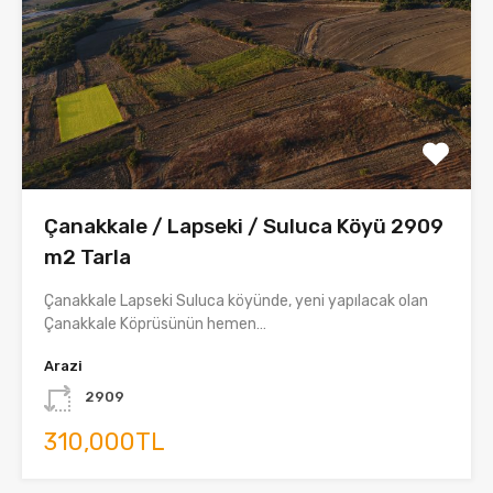
Çanakkale / Lapseki / Suluca Köyü 2909
m2 Tarla
Çanakkale Lapseki Suluca köyünde, yeni yapılacak olan
Çanakkale Köprüsünün hemen…
Arazi
2909
310,000TL