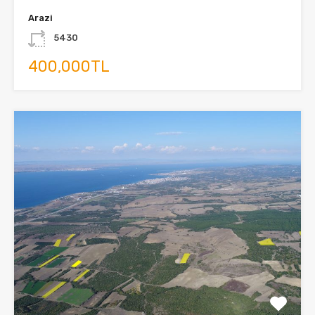
Arazi
5430
400,000TL