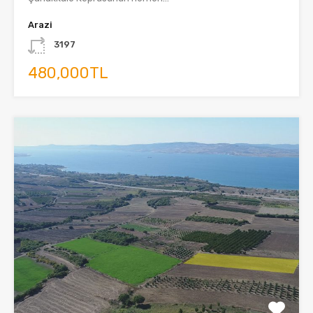
Arazi
3197
480,000TL