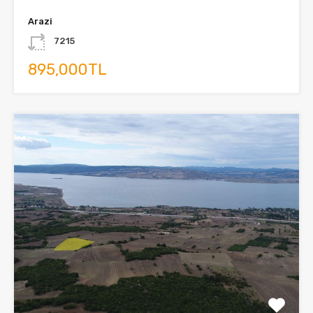
Arazi
7215
895,000TL