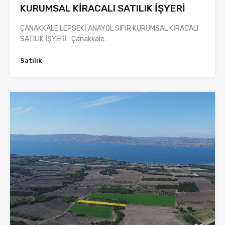
KURUMSAL KİRACALI SATILIK İŞYERİ
ÇANAKKALE LEPSEKİ ANAYOL SIFIR KURUMSAL KİRACALI
SATILIK İŞYERİ Çanakkale…
Satılık