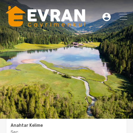
Anahtar Kelime