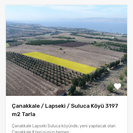
Çanakkale / Lapseki / Suluca Köyü 3197
m2 Tarla
Çanakkale Lapseki Suluca köyünde, yeni yapılacak olan
Çanakkale Köprüsünün hemen…