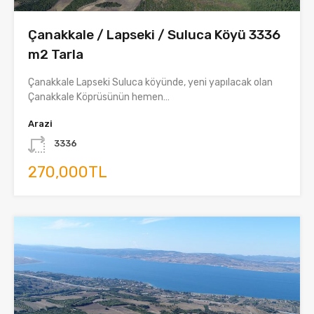
Çanakkale / Lapseki / Suluca Köyü 3336
m2 Tarla
Çanakkale Lapseki Suluca köyünde, yeni yapılacak olan
Çanakkale Köprüsünün hemen…
Arazi
3336
270,000TL