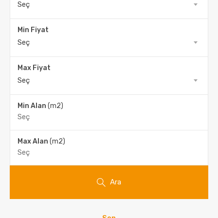
Seç
Min Fiyat
Seç
Max Fiyat
Seç
Min Alan
(m2)
Max Alan
(m2)
Ara