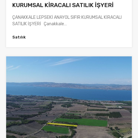
KURUMSAL KİRACALI SATILIK İŞYERİ
ÇANAKKALE LEPSEKİ ANAYOL SIFIR KURUMSAL KİRACALI
SATILIK İŞYERİ Çanakkale…
Satılık