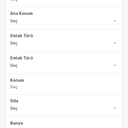
Ana Konum
Seç
Emlak Türü
Seç
Emlak Türü
Seç
Konum
Oda
Seç
Banyo