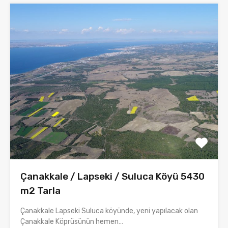
Çanakkale / Lapseki / Suluca Köyü 5430
m2 Tarla
Çanakkale Lapseki Suluca köyünde, yeni yapılacak olan
Çanakkale Köprüsünün hemen…