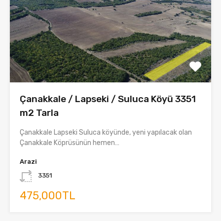
Çanakkale / Lapseki / Suluca Köyü 3351
m2 Tarla
Çanakkale Lapseki Suluca köyünde, yeni yapılacak olan
Çanakkale Köprüsünün hemen…
Arazi
3351
475,000TL