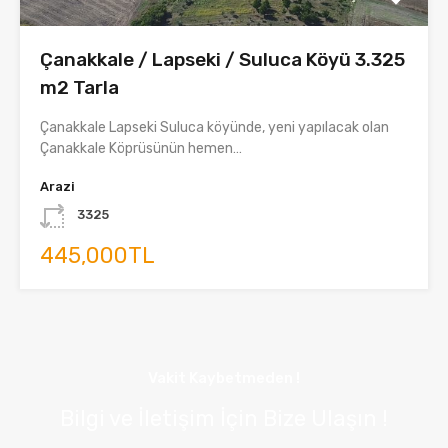
Çanakkale / Lapseki / Suluca Köyü 3.325
m2 Tarla
Çanakkale Lapseki Suluca köyünde, yeni yapılacak olan
Çanakkale Köprüsünün hemen…
Arazi
3325
445,000TL
Vakit Kaybetmeden !
Bilgi ve İletişim İçin Bize Ulaşın !