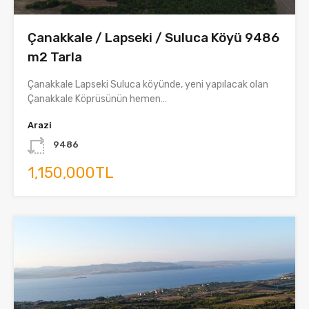
Çanakkale / Lapseki / Suluca Köyü 9486
m2 Tarla
Çanakkale Lapseki Suluca köyünde, yeni yapılacak olan
Çanakkale Köprüsünün hemen…
Arazi
9486
1,150,000TL