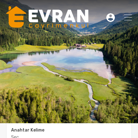
Anahtar Kelime