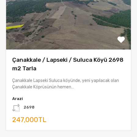
Çanakkale / Lapseki / Suluca Köyü 2698
m2 Tarla
Çanakkale Lapseki Suluca köyünde, yeni yapılacak olan
Çanakkale Köprüsünün hemen…
Arazi
2698
247,000TL