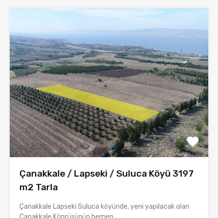
Çanakkale / Lapseki / Suluca Köyü 3197
m2 Tarla
Çanakkale Lapseki Suluca köyünde, yeni yapılacak olan
Çanakkale Köprüsünün hemen…