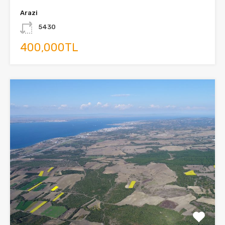
Arazi
5430
400,000TL