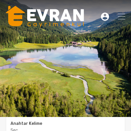
Anahtar Kelime