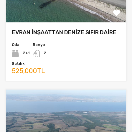
EVRAN İNŞAATTAN DENİZE SIFIR DAİRE
Oda
Banyo
2+1
2
Satılık
525,000TL