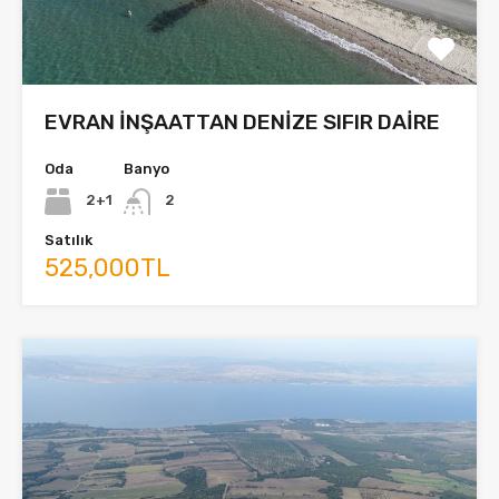
EVRAN İNŞAATTAN DENİZE SIFIR DAİRE
Oda
Banyo
2+1
2
Satılık
525,000TL