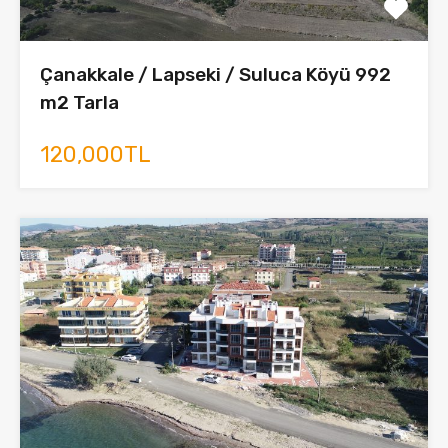
Çanakkale / Lapseki / Suluca Köyü 992
m2 Tarla
120,000TL