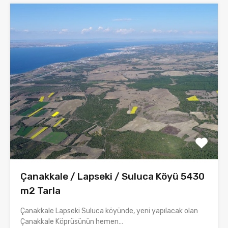
Çanakkale / Lapseki / Suluca Köyü 5430
m2 Tarla
Çanakkale Lapseki Suluca köyünde, yeni yapılacak olan
Çanakkale Köprüsünün hemen…