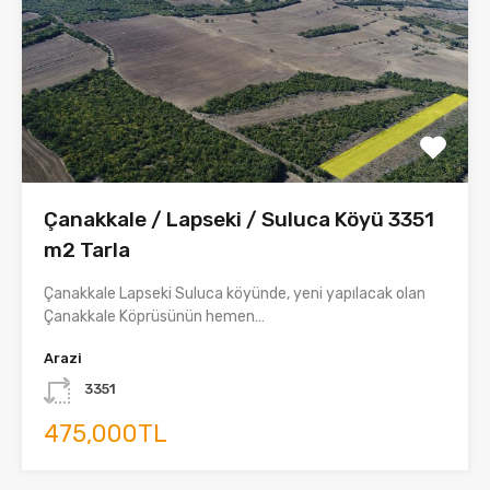
Çanakkale / Lapseki / Suluca Köyü 3351
m2 Tarla
Çanakkale Lapseki Suluca köyünde, yeni yapılacak olan
Çanakkale Köprüsünün hemen…
Arazi
3351
475,000TL