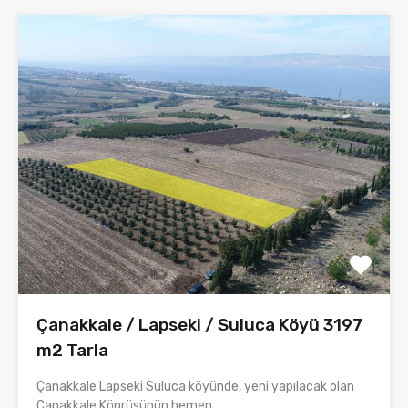
Çanakkale / Lapseki / Suluca Köyü 3197
m2 Tarla
Çanakkale Lapseki Suluca köyünde, yeni yapılacak olan
Çanakkale Köprüsünün hemen…