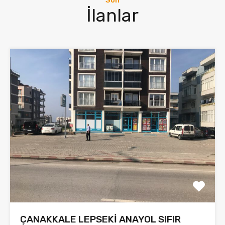
Son
İlanlar
ÇANAKKALE LEPSEKİ ANAYOL SIFIR