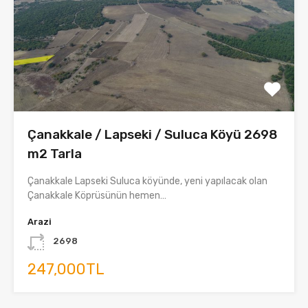
Çanakkale / Lapseki / Suluca Köyü 2698
m2 Tarla
Çanakkale Lapseki Suluca köyünde, yeni yapılacak olan
Çanakkale Köprüsünün hemen…
Arazi
2698
247,000TL