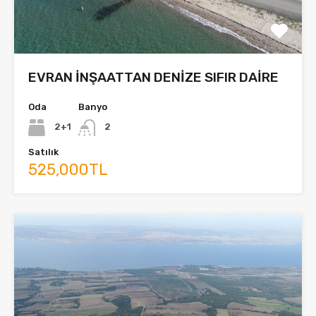
EVRAN İNŞAATTAN DENİZE SIFIR DAİRE
Oda
Banyo
2+1
2
Satılık
525,000TL