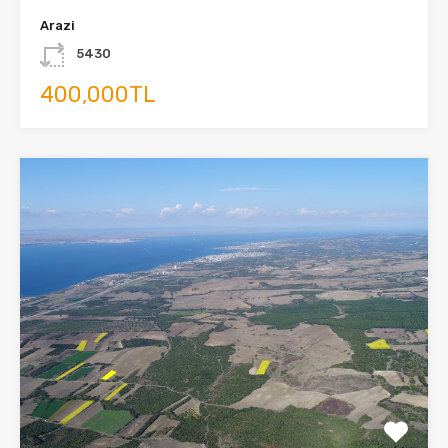
Arazi
5430
400,000TL