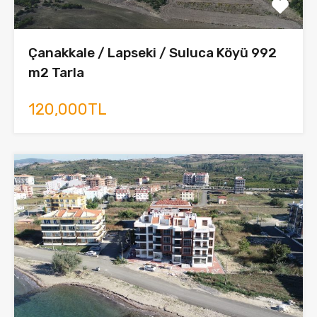
Çanakkale / Lapseki / Suluca Köyü 992
m2 Tarla
120,000TL