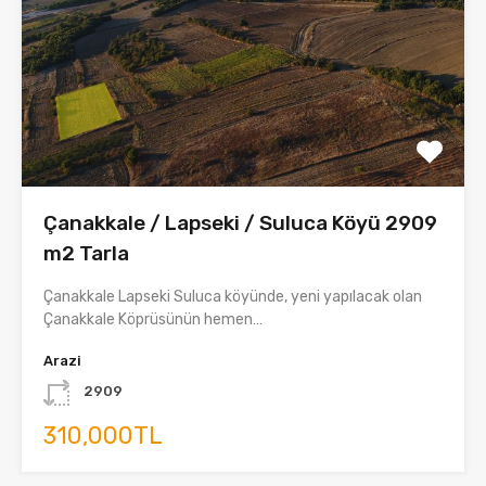
Çanakkale / Lapseki / Suluca Köyü 2909
m2 Tarla
Çanakkale Lapseki Suluca köyünde, yeni yapılacak olan
Çanakkale Köprüsünün hemen…
Arazi
2909
310,000TL