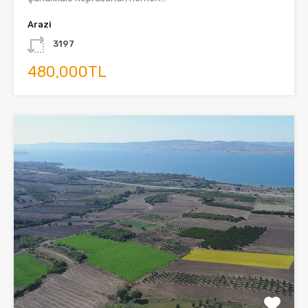
Arazi
3197
480,000TL