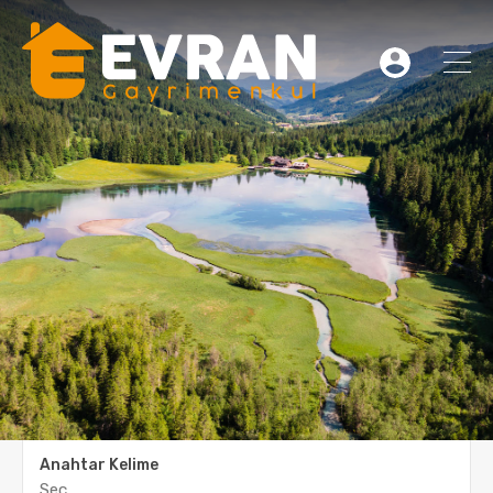
Anahtar Kelime