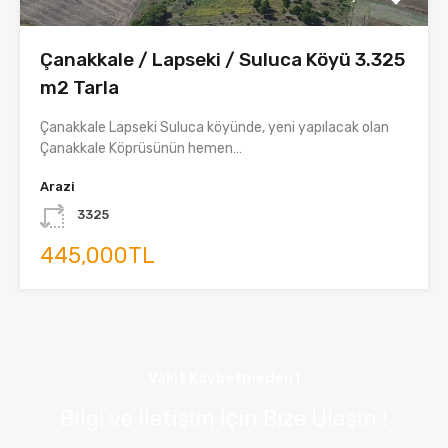
Çanakkale / Lapseki / Suluca Köyü 3.325
m2 Tarla
Çanakkale Lapseki Suluca köyünde, yeni yapılacak olan
Çanakkale Köprüsünün hemen…
Arazi
3325
445,000TL
Vakit Kaybetmeden !
Bilgi ve İletişim İçin Bize Ulaşın !