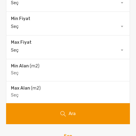
Seç
Min Fiyat
Seç
Max Fiyat
Seç
Min Alan
(m2)
Max Alan
(m2)
Ara