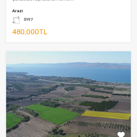
Arazi
3197
480,000TL