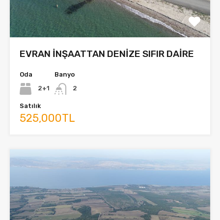
EVRAN İNŞAATTAN DENİZE SIFIR DAİRE
Oda
Banyo
2+1
2
Satılık
525,000TL