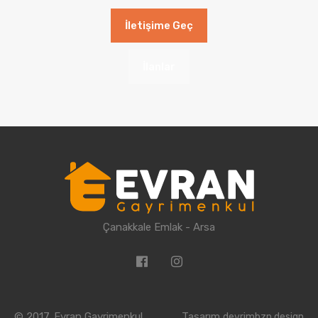
İletişime Geç
İlanlar
Çanakkale Emlak - Arsa
© 2017. Evran Gayrimenkul
Tasarım
devrimbzn design