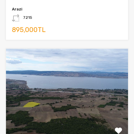
Arazi
7215
895,000TL