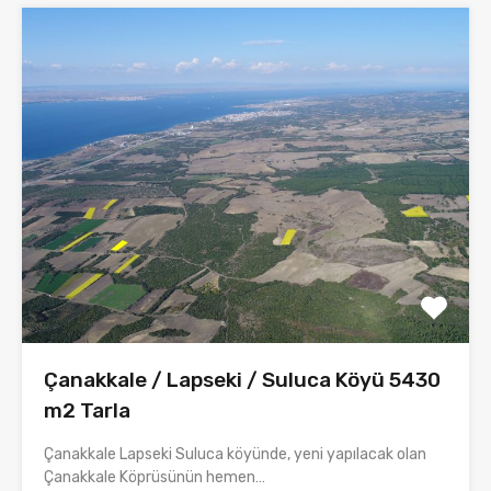
Çanakkale / Lapseki / Suluca Köyü 5430
m2 Tarla
Çanakkale Lapseki Suluca köyünde, yeni yapılacak olan
Çanakkale Köprüsünün hemen…