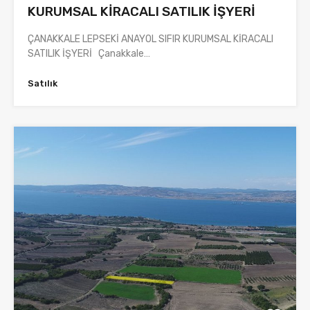
KURUMSAL KİRACALI SATILIK İŞYERİ
ÇANAKKALE LEPSEKİ ANAYOL SIFIR KURUMSAL KİRACALI
SATILIK İŞYERİ Çanakkale…
Satılık