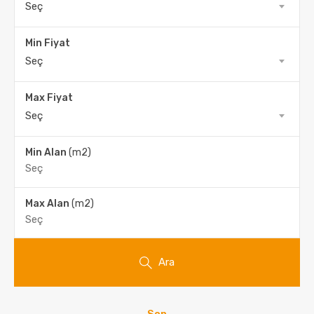
Seç
Min Fiyat
Seç
Max Fiyat
Seç
Min Alan
(m2)
Max Alan
(m2)
Ara