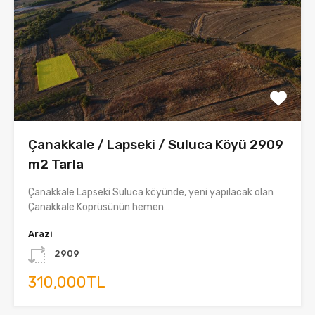
Çanakkale / Lapseki / Suluca Köyü 2909
m2 Tarla
Çanakkale Lapseki Suluca köyünde, yeni yapılacak olan
Çanakkale Köprüsünün hemen…
Arazi
2909
310,000TL