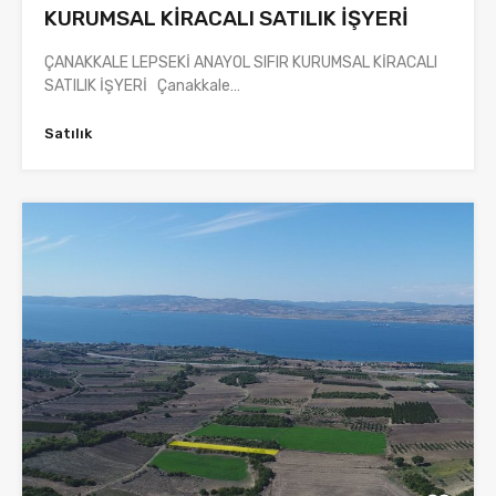
KURUMSAL KİRACALI SATILIK İŞYERİ
ÇANAKKALE LEPSEKİ ANAYOL SIFIR KURUMSAL KİRACALI
SATILIK İŞYERİ Çanakkale…
Satılık