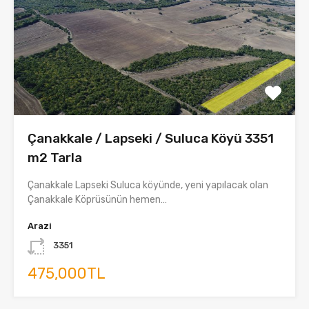
Çanakkale / Lapseki / Suluca Köyü 3351
m2 Tarla
Çanakkale Lapseki Suluca köyünde, yeni yapılacak olan
Çanakkale Köprüsünün hemen…
Arazi
3351
475,000TL