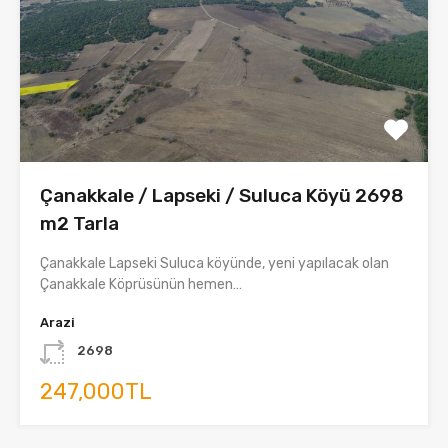
Çanakkale / Lapseki / Suluca Köyü 2698
m2 Tarla
Çanakkale Lapseki Suluca köyünde, yeni yapılacak olan
Çanakkale Köprüsünün hemen…
Arazi
2698
247,000TL