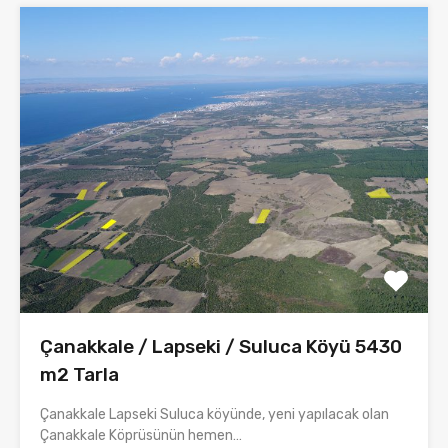
Çanakkale / Lapseki / Suluca Köyü 5430
m2 Tarla
Çanakkale Lapseki Suluca köyünde, yeni yapılacak olan
Çanakkale Köprüsünün hemen…