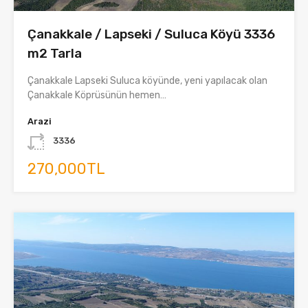
Çanakkale / Lapseki / Suluca Köyü 3336
m2 Tarla
Çanakkale Lapseki Suluca köyünde, yeni yapılacak olan
Çanakkale Köprüsünün hemen…
Arazi
3336
270,000TL