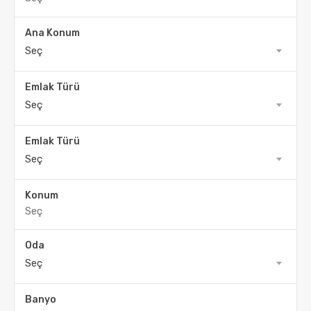
Ana Konum
Seç
Emlak Türü
Seç
Emlak Türü
Seç
Konum
Oda
Seç
Banyo