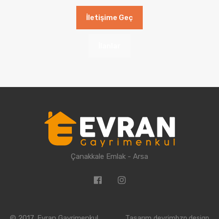
İletişime Geç
İlanlar
Çanakkale Emlak - Arsa
© 2017. Evran Gayrimenkul
Tasarım
devrimbzn design