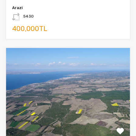
Arazi
5430
400,000TL