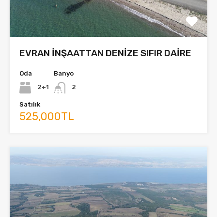
EVRAN İNŞAATTAN DENİZE SIFIR DAİRE
Oda
Banyo
2+1
2
Satılık
525,000TL