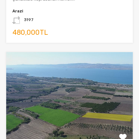
Arazi
3197
480,000TL