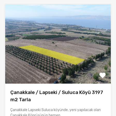
Çanakkale / Lapseki / Suluca Köyü 3197
m2 Tarla
Çanakkale Lapseki Suluca köyünde, yeni yapılacak olan
Çanakkale Köprüsünün hemen…