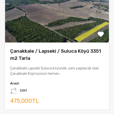
Çanakkale / Lapseki / Suluca Köyü 3351
m2 Tarla
Çanakkale Lapseki Suluca köyünde, yeni yapılacak olan
Çanakkale Köprüsünün hemen…
Arazi
3351
475,000TL