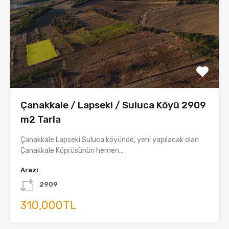
Çanakkale / Lapseki / Suluca Köyü 2909
m2 Tarla
Çanakkale Lapseki Suluca köyünde, yeni yapılacak olan
Çanakkale Köprüsünün hemen…
Arazi
2909
310,000TL