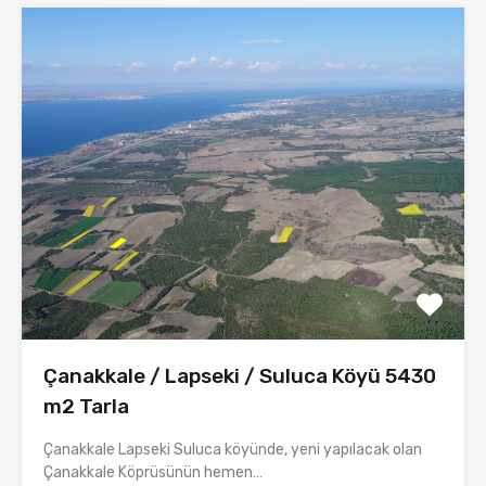
Çanakkale / Lapseki / Suluca Köyü 5430
m2 Tarla
Çanakkale Lapseki Suluca köyünde, yeni yapılacak olan
Çanakkale Köprüsünün hemen…