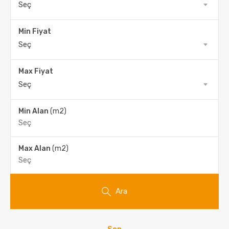
Seç
Min Fiyat
Seç
Max Fiyat
Seç
Min Alan
(m2)
Max Alan
(m2)
Ara