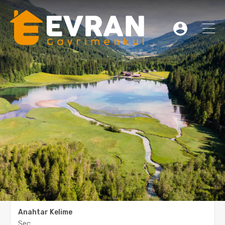
Anahtar Kelime