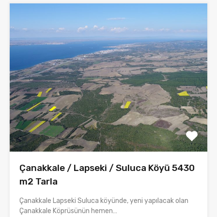
Çanakkale / Lapseki / Suluca Köyü 5430
m2 Tarla
Çanakkale Lapseki Suluca köyünde, yeni yapılacak olan
Çanakkale Köprüsünün hemen…