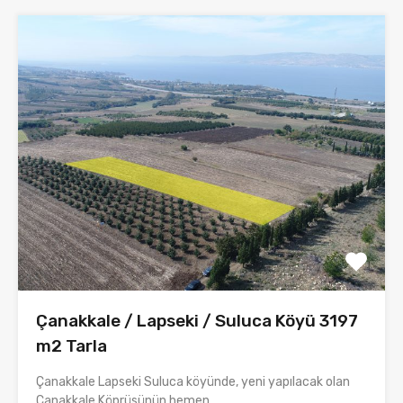
Çanakkale / Lapseki / Suluca Köyü 3197
m2 Tarla
Çanakkale Lapseki Suluca köyünde, yeni yapılacak olan
Çanakkale Köprüsünün hemen…