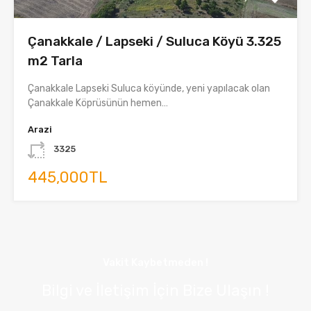
Çanakkale / Lapseki / Suluca Köyü 3.325
m2 Tarla
Çanakkale Lapseki Suluca köyünde, yeni yapılacak olan
Çanakkale Köprüsünün hemen…
Arazi
3325
445,000TL
Vakit Kaybetmeden !
Bilgi ve İletişim İçin Bize Ulaşın !