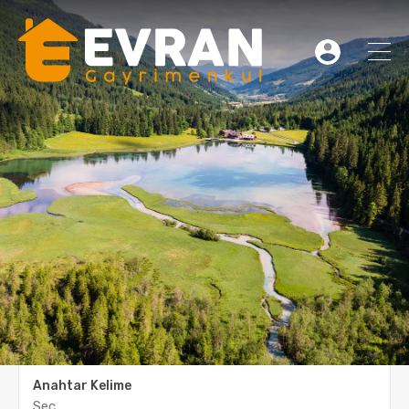
Anahtar Kelime