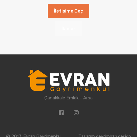
İletişime Geç
İlanlar
Çanakkale Emlak - Arsa
© 2017. Evran Gayrimenkul
Tasarım
devrimbzn design