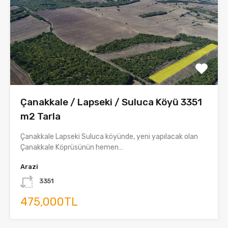
Çanakkale / Lapseki / Suluca Köyü 3351
m2 Tarla
Çanakkale Lapseki Suluca köyünde, yeni yapılacak olan
Çanakkale Köprüsünün hemen…
Arazi
3351
475,000TL