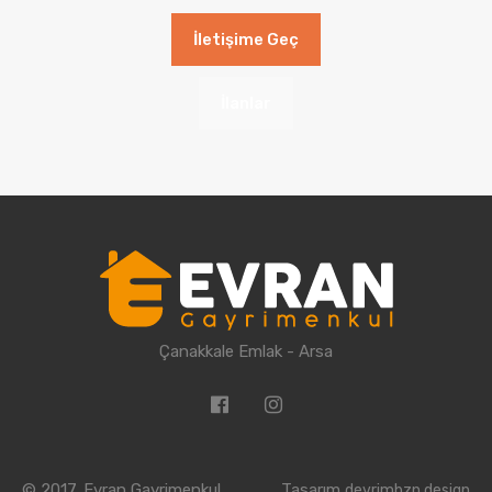
İletişime Geç
İlanlar
Çanakkale Emlak - Arsa
© 2017. Evran Gayrimenkul
Tasarım
devrimbzn design