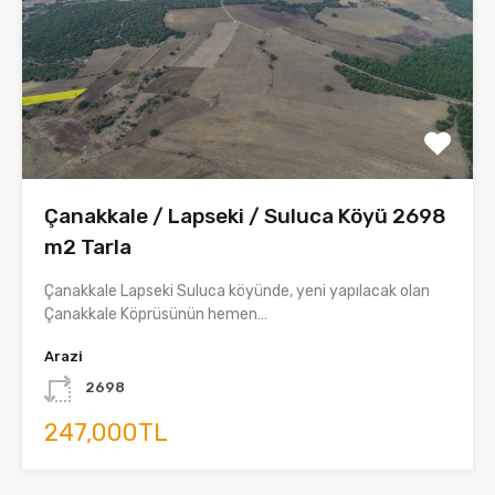
Çanakkale / Lapseki / Suluca Köyü 2698
m2 Tarla
Çanakkale Lapseki Suluca köyünde, yeni yapılacak olan
Çanakkale Köprüsünün hemen…
Arazi
2698
247,000TL