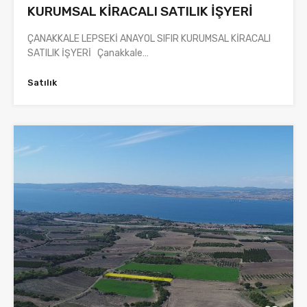
KURUMSAL KİRACALI SATILIK İŞYERİ
ÇANAKKALE LEPSEKİ ANAYOL SIFIR KURUMSAL KİRACALI
SATILIK İŞYERİ Çanakkale…
Satılık