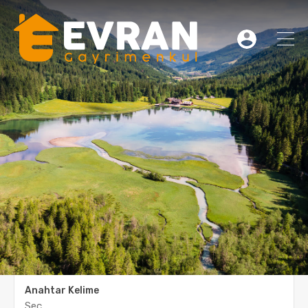
Anahtar Kelime