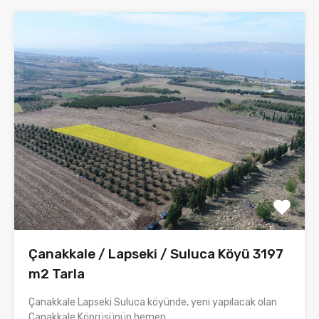
Çanakkale / Lapseki / Suluca Köyü 3197
m2 Tarla
Çanakkale Lapseki Suluca köyünde, yeni yapılacak olan
Çanakkale Köprüsünün hemen…