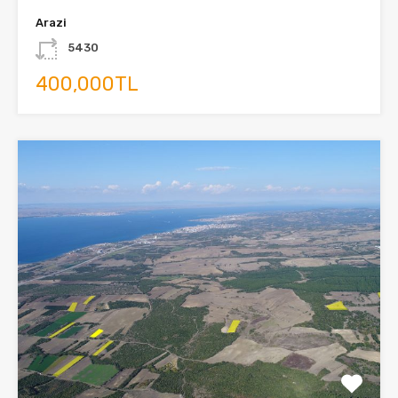
Arazi
5430
400,000TL