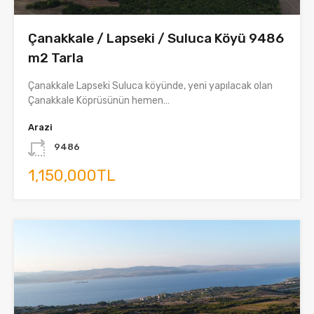
Çanakkale / Lapseki / Suluca Köyü 9486
m2 Tarla
Çanakkale Lapseki Suluca köyünde, yeni yapılacak olan
Çanakkale Köprüsünün hemen…
Arazi
9486
1,150,000TL