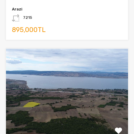
Arazi
7215
895,000TL