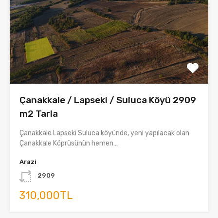
Çanakkale / Lapseki / Suluca Köyü 2909
m2 Tarla
Çanakkale Lapseki Suluca köyünde, yeni yapılacak olan
Çanakkale Köprüsünün hemen…
Arazi
2909
310,000TL