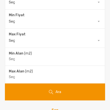
Seç
Min Fiyat
Seç
Max Fiyat
Seç
Min Alan
(m2)
Max Alan
(m2)
Ara