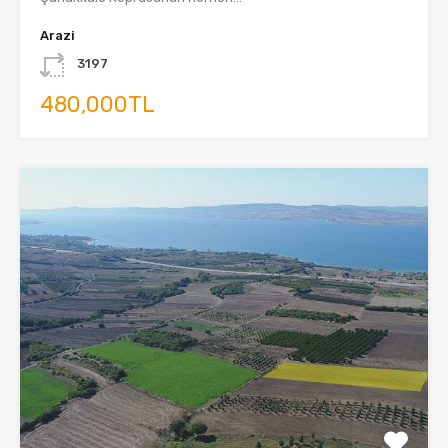
Arazi
3197
480,000TL