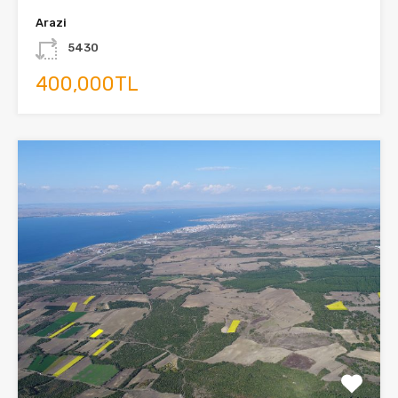
Arazi
5430
400,000TL